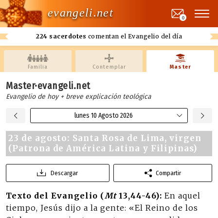
evangeli.net
0
224 sacerdotes
comentan el Evangelio del día
Familia
Contemplar
Master
Master·evangeli.net
Evangelio de hoy + breve explicación teológica
lunes 10 Agosto 2026
23 de agosto: Santa Rosa de Lima, virgen
(Patrona de América Latina y Filipinas)
Descargar
Compartir
Texto del Evangelio (
Mt
13,44-46):
En aquel
tiempo, Jesús dijo a la gente: «El Reino de los