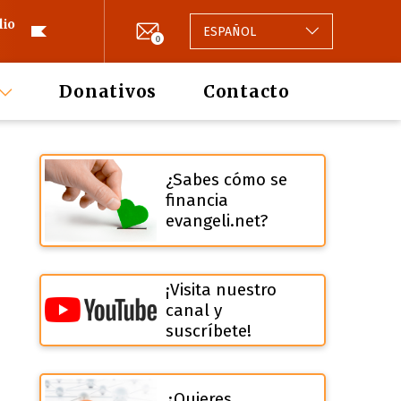
lio
ESPAÑOL
0
Donativos
Contacto
¿Sabes cómo se
financia
evangeli.net?
¡Visita nuestro
canal y
suscríbete!
¿Quieres