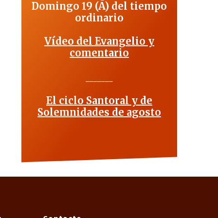
Domingo 19 (A) del tiempo
ordinario
Vídeo del Evangelio y
comentario
_______
El ciclo Santoral y de
Solemnidades de agosto