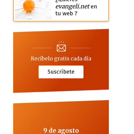
evangeli.net
en
tu web ?
Recíbelo gratis cada día
Suscríbete
9 de agosto