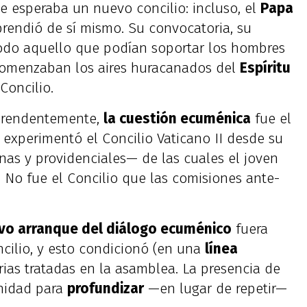
ie esperaba un nuevo concilio: incluso, el
Papa
endió de sí mismo. Su convocatoria, su
todo aquello que podían soportar los hombres
 Comenzaban los aires huracanados del
Espíritu
Concilio.
rprendentemente,
la cuestión ecuménica
fue el
experimentó el Concilio Vaticano II desde su
nas y providenciales— de las cuales el joven
 No fue el Concilio que las comisiones ante-
vo arranque del diálogo ecuménico
fuera
ncilio, y esto condicionó (en una
línea
rias tratadas en la asamblea. La presencia de
unidad para
profundizar
—en lugar de repetir—