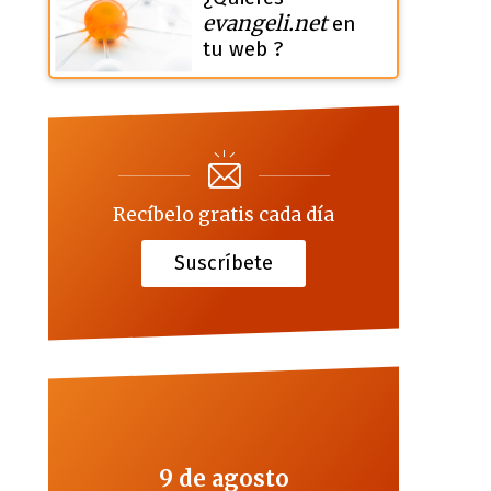
evangeli.net
en
tu web ?
Recíbelo gratis cada día
Suscríbete
9 de agosto