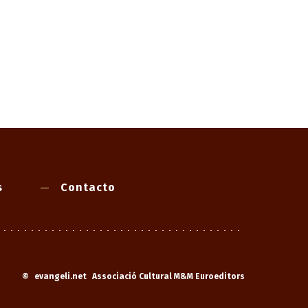
s
Contacto
©
evangeli.net
Associació Cultural M&M Euroeditors