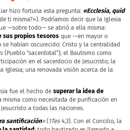
iliar hizo fortuna esta pregunta:
«Ecclesia, quid
 de ti misma?»). Podríamos decir que la Iglesia
ue —sobre todo— se abrió a ella misma:
e sus propios tesoros
que —en mayor o
e habían oscurecido: Cristo y la centralidad
os (Pueblo “sacerdotal”); el Bautismo como
icipación en el sacerdocio de Jesucristo; la
la Iglesia; una renovada visión acerca de la
esia fue el hecho de
superar la idea de
la misma como necesitada de purificación en
Jesucristo a todas las naciones.
ra santificación
»
(
1Tes
4,3). Con el Concilio, la
 la santidad
: todo bautizado es llamado a