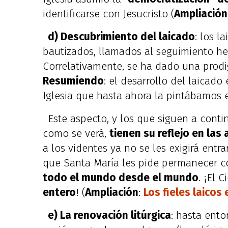
identificarse con Jesucristo (
Ampliación
d) Descubrimiento del laicado
: los l
bautizados, llamados al seguimiento he
Correlativamente, se ha dado una prodig
Resumiendo
: el desarrollo del laicad
Iglesia que hasta ahora la pintábamos e
Este aspecto, y los que siguen a conti
como se verá,
tienen su reflejo en las
a los videntes ya no se les exigirá entrar
que Santa María les pide permanecer c
todo el mundo desde el mundo
. ¡El 
entero
! (
Ampliación
:
Los fieles laicos
e) La renovación litúrgica
: hasta ento