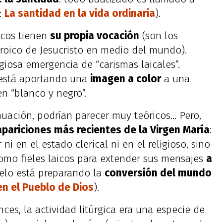
:
La santidad en la vida ordinaria
).
aicos tienen
su propia vocación
(son los
roico de Jesucristo en medio del mundo).
iosa emergencia de “carismas laicales”.
o está aportando una
imagen a color
a una
n “blanco y negro”.
nuación, podrían parecer muy teóricos… Pero,
 apariciones más recientes de la Virgen María
:
 ni en el estado clerical ni en el religioso, sino
omo fieles laicos para extender sus mensajes
a
Cielo está preparando la
conversión del mundo
 en el Pueblo de Dios
).
nces, la actividad litúrgica era una especie de