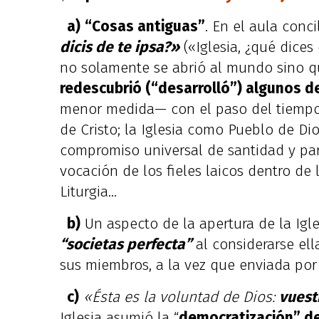
a)
“Cosas antiguas”
. En el aula conc
dicis de te ipsa?»
(«Iglesia, ¿qué dices
no solamente se abrió al mundo sino q
redescubrió (“desarrolló”) algunos d
menor medida— con el paso del tiempo s
de Cristo; la Iglesia como Pueblo de Di
compromiso universal de santidad y part
vocación de los fieles laicos dentro de 
Liturgia…
b)
Un aspecto de la apertura de la Igl
“societas perfecta”
al considerarse el
sus miembros, a la vez que enviada por 
c)
«Ésta es la voluntad de Dios:
vuest
Iglesia asumió la “
democratización” de