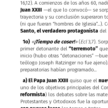
16,12). A comienzos de los años 60, nad
Juan XXIII
—el que lo convocó— se sorpr
trayectoria y su conclusión superaron 
(ni que fueran “hombres de Iglesia”…).
Santo, el verdadero protagonista
del 
1o)
«
¡Tiempo de coser!
»
(
Ecl
3,7). So
primer detonante del
“terremoto”
que 
inicio (hubo otras “detonaciones” —bue
teólogo Joseph Ratzinger no fue ajeno).
preparatorias habían programado…
a) El Papa Juan XXIII
quiso que el
nue
uno de los objetivos principales del Co
reformista
) los debates sobre las mate
Protestantes y Ortodoxos fue la oport