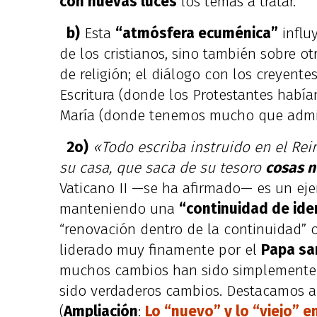
con nuevas luces
los temas a tratar.
b)
Esta
“atmósfera ecuménica”
influ
de los cristianos, sino también sobre ot
de religión; el diálogo con los creyente
Escritura (donde los Protestantes había
María (donde tenemos mucho que admir
2o)
«Todo escriba instruido en el Re
su casa, que saca de su tesoro
cosas n
Vaticano II —se ha afirmado— es un ej
manteniendo una
“continuidad de ide
“renovación dentro de la continuidad” o
liderado muy finamente por el
Papa sa
muchos cambios han sido simplemente 
sido verdaderos cambios. Destacamos al
(
Ampliación
:
Lo “nuevo” y lo “viejo” en