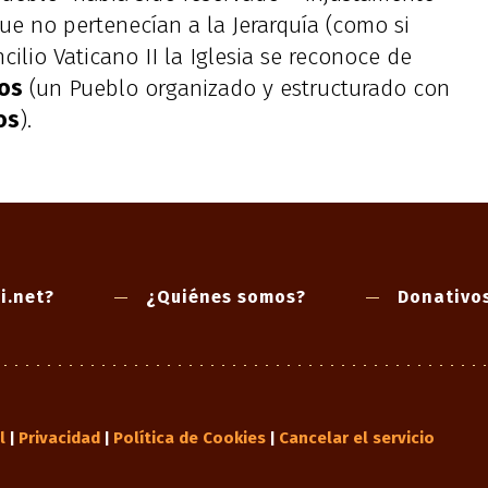
que no pertenecían a la Jerarquía (como si
ncilio Vaticano II la Iglesia se reconoce de
ios
(un Pueblo organizado y estructurado con
os
).
i.net?
¿Quiénes somos?
Donativo
l
Privacidad
Política de Cookies
Cancelar el servicio
|
|
|