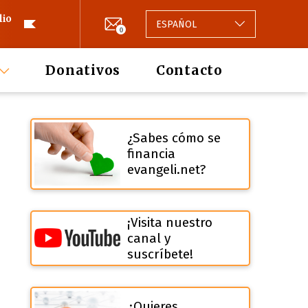
lio
ESPAÑOL
0
Donativos
Contacto
¿Sabes cómo se
financia
evangeli.net?
¡Visita nuestro
canal y
suscríbete!
¿Quieres