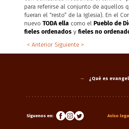
para referirse al conjunto de aquellos 
fueran el “resto” de la Iglesia). En el Co
nuevo
TODA ella
como el
Pueblo de D
fieles ordenados
y
fieles no ordenad
< Anterior
Siguiente >
¿Qué es evangel
Síguenos en:
Aviso lega