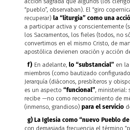
acción sagrada que algunos (los clérigo
“pueblo”, observaban). El “giro copernic
recuperar)
la “liturgia” como una acci
a participar activa y conscientemente (s
los Sacramentos, los fieles (todos, no s
convertimos en el mismo Cristo, de man
apostólica devienen oración y acción de
f)
En adelante,
lo “substancial”
en la
miembros (como bautizado configurado 
Jerarquía (diáconos, presbíteros y obis
es un aspecto
“funcional”
, ministerial:
recibe —no como reconocimiento de m
(inmenso, grandioso)
para el servicio
d
g) La Iglesia como “nuevo
Pueblo de
con demasiada frecuencia el término “