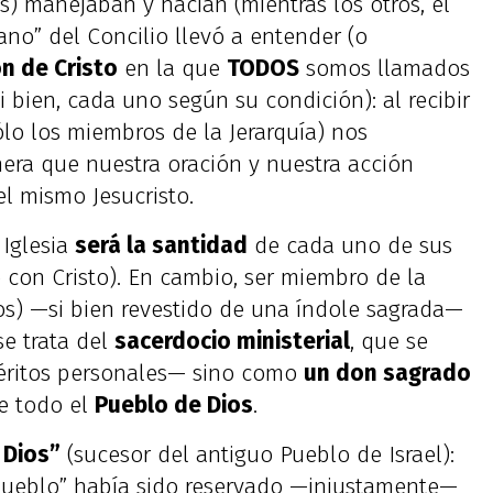
s) manejaban y hacían (mientras los otros, el
ano” del Concilio llevó a entender (o
ón de Cristo
en la que
TODOS
somos llamados
i bien, cada uno según su condición): al recibir
ólo los miembros de la Jerarquía) nos
era que nuestra oración y nuestra acción
l mismo Jesucristo.
 Iglesia
será la santidad
de cada uno de sus
con Cristo). En cambio, ser miembro de la
pos) —si bien revestido de una índole sagrada—
 se trata del
sacerdocio ministerial
, que se
éritos personales— sino como
un don sagrado
e todo el
Pueblo de Dios
.
 Dios”
(sucesor del antiguo Pueblo de Israel):
pueblo” había sido reservado —injustamente—