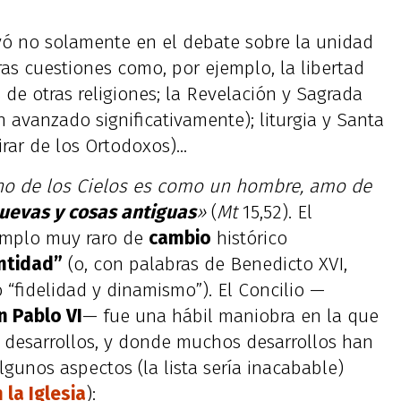
yó no solamente en el debate sobre la unidad
ras cuestiones como, por ejemplo, la libertad
s de otras religiones; la Revelación y Sagrada
n avanzado significativamente); liturgia y Santa
ar de los Ortodoxos)…
ino de los Cielos es como un hombre, amo de
uevas y cosas antiguas
»
(
Mt
15,52). El
emplo muy raro de
cambio
histórico
ntidad”
(o, con palabras de Benedicto XVI,
 “fidelidad y dinamismo”). El Concilio —
n Pablo VI
— fue una hábil maniobra en la que
desarrollos, y donde muchos desarrollos han
gunos aspectos (la lista sería inacabable)
 la Iglesia
):