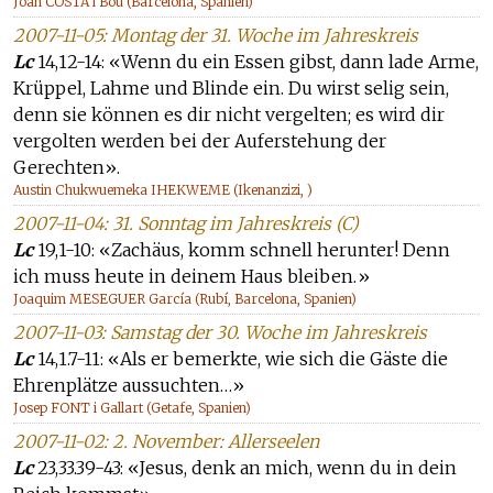
Joan COSTA i Bou (Barcelona, Spanien)
2007-11-05: Montag der 31. Woche im Jahreskreis
Lc
14,12-14: «Wenn du ein Essen gibst, dann lade Arme,
Krüppel, Lahme und Blinde ein. Du wirst selig sein,
denn sie können es dir nicht vergelten; es wird dir
vergolten werden bei der Auferstehung der
Gerechten».
Austin Chukwuemeka IHEKWEME (Ikenanzizi, )
2007-11-04: 31. Sonntag im Jahreskreis (C)
Lc
19,1-10: «Zachäus, komm schnell herunter! Denn
ich muss heute in deinem Haus bleiben.»
Joaquim MESEGUER García (Rubí, Barcelona, Spanien)
2007-11-03: Samstag der 30. Woche im Jahreskreis
Lc
14,1.7-11: «Als er bemerkte, wie sich die Gäste die
Ehrenplätze aussuchten…»
Josep FONT i Gallart (Getafe, Spanien)
2007-11-02: 2. November: Allerseelen
Lc
23,33.39-43: «Jesus, denk an mich, wenn du in dein