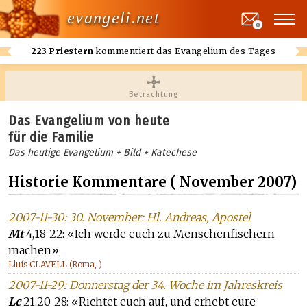
evangeli.net
0
223 Priestern
kommentiert das Evangelium des Tages
Betrachtung
Das Evangelium von heute
für die Familie
Das heutige Evangelium + Bild + Katechese
Historie Kommentare ( November 2007)
2007-11-30: 30. November: Hl. Andreas, Apostel
Mt
4,18-22: «Ich werde euch zu Menschenfischern
machen»
Lluís CLAVELL (Roma, )
2007-11-29: Donnerstag der 34. Woche im Jahreskreis
Lc
21,20-28: «Richtet euch auf, und erhebt eure