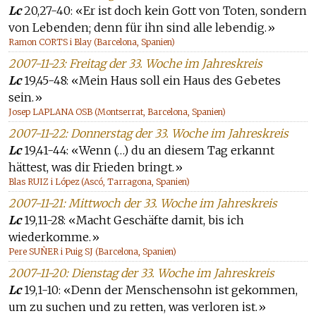
Lc
20,27-40: «Er ist doch kein Gott von Toten, sondern
von Lebenden; denn für ihn sind alle lebendig.»
Ramon CORTS i Blay (Barcelona, Spanien)
2007-11-23: Freitag der 33. Woche im Jahreskreis
Lc
19,45-48: «Mein Haus soll ein Haus des Gebetes
sein.»
Josep LAPLANA OSB (Montserrat, Barcelona, Spanien)
2007-11-22: Donnerstag der 33. Woche im Jahreskreis
Lc
19,41-44: «Wenn (…) du an diesem Tag erkannt
hättest, was dir Frieden bringt.»
Blas RUIZ i López (Ascó, Tarragona, Spanien)
2007-11-21: Mittwoch der 33. Woche im Jahreskreis
Lc
19,11-28: «Macht Geschäfte damit, bis ich
wiederkomme.»
Pere SUÑER i Puig SJ (Barcelona, Spanien)
2007-11-20: Dienstag der 33. Woche im Jahreskreis
Lc
19,1-10: «Denn der Menschensohn ist gekommen,
um zu suchen und zu retten, was verloren ist.»