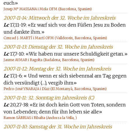
euch»
Josep Mª MASSANA i Mola OFM (Barcelona, Spanien)
2007-11-14: Mittwoch der 32. Woche im Jahreskreis
Lc
17,11-19: «Er warf sich vor den Füßen Jesu zu Boden
und dankte ihm.»
Conrad J. MARTÍ i Martí OFM (Valldoreix, Barcelona, Spanien)
2007-11-13: Dienstag der 32. Woche im Jahreskreis
Lc
17,7-10: «Wir haben nur unsere Schuldigkeit getan.»
Jaume AYMAR i Ragolta (Badalona, Barcelona, Spanien)
2007-11-12: Montag der 32. Woche im Jahreskreis
Lc
17,1-6: « Und wenn er sich siebenmal am Tag gegen
dich versündigt (…), vergib ihm»
Pedro-José YNARAJA i Díaz (El Montanyà, Barcelona, Spanien)
2007-11-11: 32. Sonntag im Jahreskreis (C)
Lc
20,27-38: «Er ist doch kein Gott von Toten, sondern
von Lebenden; denn für ihn leben sie alle»
Ramon SÀRRIAS i Ribalta (Andorra la Vella, )
2007-11-10: Samstag der 31. Woche im Jahreskreis