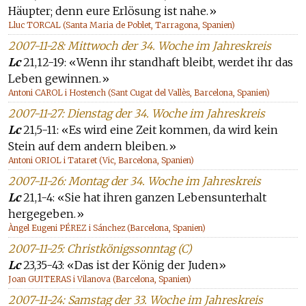
Häupter; denn eure Erlösung ist nahe.»
Lluc TORCAL (Santa Maria de Poblet, Tarragona, Spanien)
2007-11-28: Mittwoch der 34. Woche im Jahreskreis
Lc
21,12-19: «Wenn ihr standhaft bleibt, werdet ihr das
Leben gewinnen.»
Antoni CAROL i Hostench (Sant Cugat del Vallès, Barcelona, Spanien)
2007-11-27: Dienstag der 34. Woche im Jahreskreis
Lc
21,5-11: «Es wird eine Zeit kommen, da wird kein
Stein auf dem andern bleiben.»
Antoni ORIOL i Tataret (Vic, Barcelona, Spanien)
2007-11-26: Montag der 34. Woche im Jahreskreis
Lc
21,1-4: «Sie hat ihren ganzen Lebensunterhalt
hergegeben.»
Àngel Eugeni PÉREZ i Sánchez (Barcelona, Spanien)
2007-11-25: Christkönigssonntag (C)
Lc
23,35-43: «Das ist der König der Juden»
Joan GUITERAS i Vilanova (Barcelona, Spanien)
2007-11-24: Samstag der 33. Woche im Jahreskreis