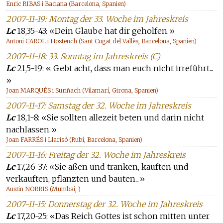
Enric RIBAS i Baciana (Barcelona, Spanien)
2007-11-19: Montag der 33. Woche im Jahreskreis
Lc
18,35-43: «Dein Glaube hat dir geholfen.»
Antoni CAROL i Hostench (Sant Cugat del Vallès, Barcelona, Spanien)
2007-11-18: 33. Sonntag im Jahreskreis (C)
Lc
21,5-19: « Gebt acht, dass man euch nicht irreführt...
»
Joan MARQUÉS i Suriñach (Vilamarí, Girona, Spanien)
2007-11-17: Samstag der 32. Woche im Jahreskreis
Lc
18,1-8: «Sie sollten allezeit beten und darin nicht
nachlassen.»
Joan FARRÉS i Llarisó (Rubí, Barcelona, Spanien)
2007-11-16: Freitag der 32. Woche im Jahreskreis
Lc
17,26-37: «Sie aßen und tranken, kauften und
verkauften, pflanzten und bauten...»
Austin NORRIS (Mumbai, )
2007-11-15: Donnerstag der 32. Woche im Jahreskreis
Lc
17,20-25: «Das Reich Gottes ist schon mitten unter