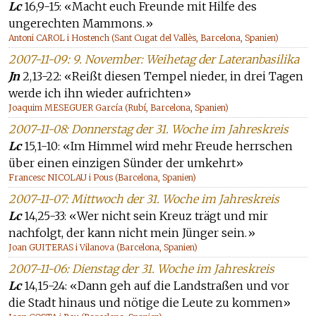
Lc
16,9-15: «Macht euch Freunde mit Hilfe des
ungerechten Mammons.»
Antoni CAROL i Hostench (Sant Cugat del Vallès, Barcelona, Spanien)
2007-11-09: 9. November: Weihetag der Lateranbasilika
Jn
2,13-22: «Reißt diesen Tempel nieder, in drei Tagen
werde ich ihn wieder aufrichten»
Joaquim MESEGUER García (Rubí, Barcelona, Spanien)
2007-11-08: Donnerstag der 31. Woche im Jahreskreis
Lc
15,1-10: «Im Himmel wird mehr Freude herrschen
über einen einzigen Sünder der umkehrt»
Francesc NICOLAU i Pous (Barcelona, Spanien)
2007-11-07: Mittwoch der 31. Woche im Jahreskreis
Lc
14,25-33: «Wer nicht sein Kreuz trägt und mir
nachfolgt, der kann nicht mein Jünger sein.»
Joan GUITERAS i Vilanova (Barcelona, Spanien)
2007-11-06: Dienstag der 31. Woche im Jahreskreis
Lc
14,15-24: «Dann geh auf die Landstraßen und vor
die Stadt hinaus und nötige die Leute zu kommen»