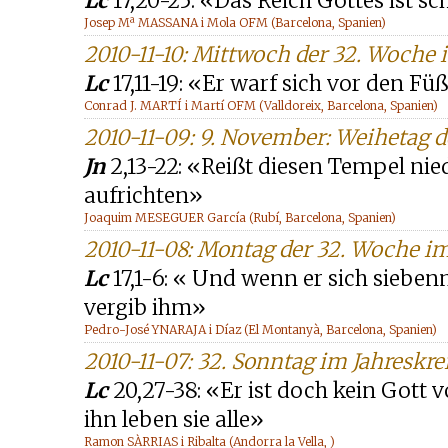
Lc
17,20-25: «Das Reich Gottes ist s
Josep Mª MASSANA i Mola OFM (Barcelona, Spanien)
2010-11-10: Mittwoch der 32. Woche 
Lc
17,11-19: «Er warf sich vor den F
Conrad J. MARTÍ i Martí OFM (Valldoreix, Barcelona, Spanien)
2010-11-09: 9. November: Weihetag d
Jn
2,13-22: «Reißt diesen Tempel nied
aufrichten»
Joaquim MESEGUER García (Rubí, Barcelona, Spanien)
2010-11-08: Montag der 32. Woche im
Lc
17,1-6: « Und wenn er sich sieben
vergib ihm»
Pedro-José YNARAJA i Díaz (El Montanyà, Barcelona, Spanien)
2010-11-07: 32. Sonntag im Jahreskrei
Lc
20,27-38: «Er ist doch kein Gott
ihn leben sie alle»
Ramon SÀRRIAS i Ribalta (Andorra la Vella, )