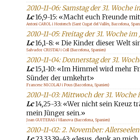
2010-11-06: Samstag der 31. Woche i
Lc
16,9-15: «Macht euch Freunde mi
Antoni CAROL i Hostench (Sant Cugat del Vallès, Barcelona, Span
2010-11-05: Freitag der 31. Woche im 
Lc
16,1-8: « Die Kinder dieser Welt si
Salvador CRISTAU i Coll (Barcelona, Spanien)
2010-11-04: Donnerstag der 31. Woch
Lc
15,1-10: «Im Himmel wird mehr Fr
Sünder der umkehrt»
Francesc NICOLAU i Pous (Barcelona, Spanien)
2010-11-03: Mittwoch der 31. Woche 
Lc
14,25-33: «Wer nicht sein Kreuz t
mein Jünger sein.»
Joan GUITERAS i Vilanova (Barcelona, Spanien)
2010-11-02: 2. November: Allerseelen
Lc
23,33.39-43: «Jesus, denk an mic