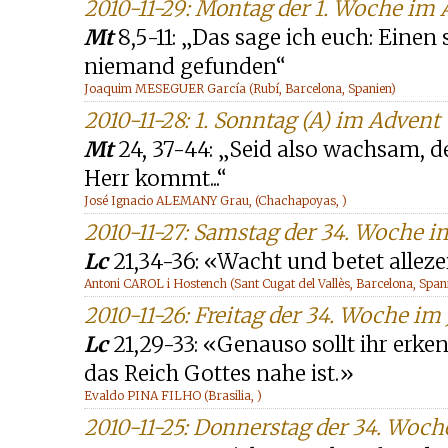
2010-11-29: Montag der 1. Woche im
Mt
8,5-11: „Das sage ich euch: Einen
niemand gefunden“
Joaquim MESEGUER García (Rubí, Barcelona, Spanien)
2010-11-28: 1. Sonntag (A) im Advent
Mt
24, 37-44: „Seid also wachsam, d
Herr kommt...“
José Ignacio ALEMANY Grau, (Chachapoyas, )
2010-11-27: Samstag der 34. Woche i
Lc
21,34-36: «Wacht und betet alleze
Antoni CAROL i Hostench (Sant Cugat del Vallès, Barcelona, Span
2010-11-26: Freitag der 34. Woche im 
Lc
21,29-33: «Genauso sollt ihr erke
das Reich Gottes nahe ist.»
Evaldo PINA FILHO (Brasilia, )
2010-11-25: Donnerstag der 34. Woch