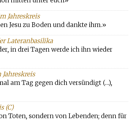
chon mitten unter euch»
im Jahreskreis
üßen Jesu zu Boden und dankte ihm.»
er Lateranbasilika
er, in drei Tagen werde ich ihn wieder
 Jahreskreis
mal am Tag gegen dich versündigt (…),
s (C)
 von Toten, sondern von Lebenden; denn für