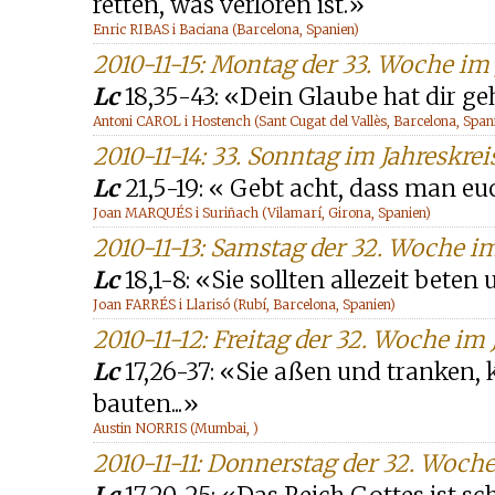
retten, was verloren ist.»
Enric RIBAS i Baciana (Barcelona, Spanien)
2010-11-15: Montag der 33. Woche im 
Lc
18,35-43: «Dein Glaube hat dir ge
Antoni CAROL i Hostench (Sant Cugat del Vallès, Barcelona, Span
2010-11-14: 33. Sonntag im Jahreskreis
Lc
21,5-19: « Gebt acht, dass man euch
Joan MARQUÉS i Suriñach (Vilamarí, Girona, Spanien)
2010-11-13: Samstag der 32. Woche im
Lc
18,1-8: «Sie sollten allezeit bete
Joan FARRÉS i Llarisó (Rubí, Barcelona, Spanien)
2010-11-12: Freitag der 32. Woche im 
Lc
17,26-37: «Sie aßen und tranken,
bauten...»
Austin NORRIS (Mumbai, )
2010-11-11: Donnerstag der 32. Woche