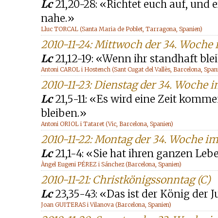
Lc
21,20-28: «Richtet euch auf, und 
nahe.»
Lluc TORCAL (Santa Maria de Poblet, Tarragona, Spanien)
2010-11-24: Mittwoch der 34. Woche 
Lc
21,12-19: «Wenn ihr standhaft ble
Antoni CAROL i Hostench (Sant Cugat del Vallès, Barcelona, Span
2010-11-23: Dienstag der 34. Woche i
Lc
21,5-11: «Es wird eine Zeit komme
bleiben.»
Antoni ORIOL i Tataret (Vic, Barcelona, Spanien)
2010-11-22: Montag der 34. Woche im
Lc
21,1-4: «Sie hat ihren ganzen Le
Àngel Eugeni PÉREZ i Sánchez (Barcelona, Spanien)
2010-11-21: Christkönigssonntag (C)
Lc
23,35-43: «Das ist der König der 
Joan GUITERAS i Vilanova (Barcelona, Spanien)