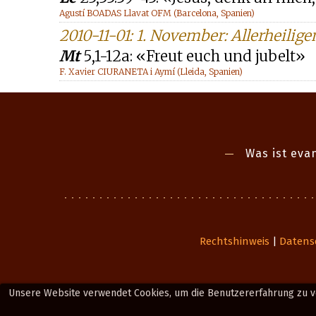
Agustí BOADAS Llavat OFM (Barcelona, Spanien)
2010-11-01: 1. November: Allerheilige
Mt
5,1-12a: «Freut euch und jubelt»
F. Xavier CIURANETA i Aymí (Lleida, Spanien)
Was ist evan
Rechtshinweis
Datens
|
Unsere Website verwendet Cookies, um die Benutzererfahrung zu v