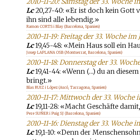
2010-11-20: Samstag der 33. Woche i
Lc
20,27-40: «Er ist doch kein Gott
ihn sind alle lebendig.»
Ramon CORTS i Blay (Barcelona, Spanien)
2010-11-19: Freitag der 33. Woche im 
Lc
19,45-48: «Mein Haus soll ein Hau
Josep LAPLANA OSB (Montserrat, Barcelona, Spanien)
2010-11-18: Donnerstag der 33. Woche
Lc
19,41-44: «Wenn (…) du an diesem 
bringt.»
Blas RUIZ i López (Ascó, Tarragona, Spanien)
2010-11-17: Mittwoch der 33. Woche i
Lc
19,11-28: «Macht Geschäfte damit
Pere SUÑER i Puig SJ (Barcelona, Spanien)
2010-11-16: Dienstag der 33. Woche i
Lc
19,1-10: «Denn der Menschensoh