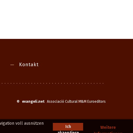
Kontakt
©
evangeli.net
Associació Cultural M&M Euroeditors
igation voll ausnützen
Ich
Weitere
akzeptiere