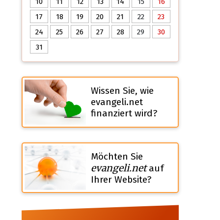
10
11
12
13
14
15
16
17
18
19
20
21
22
23
24
25
26
27
28
29
30
31
Wissen Sie, wie
evangeli.net
finanziert wird?
Möchten Sie
evangeli.net
auf
Ihrer Website?