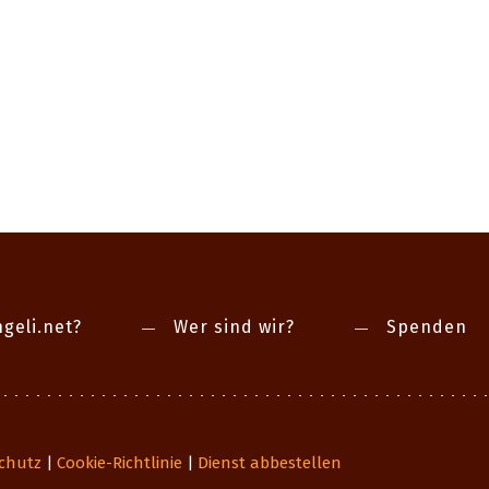
geli.net?
Wer sind wir?
Spenden
chutz
Cookie-Richtlinie
Dienst abbestellen
|
|