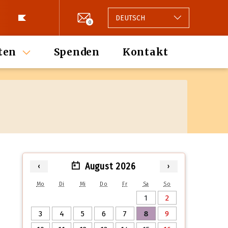
DEUTSCH
0
ten
Spenden
Kontakt
August 2026
‹
›
Mo
Di
Mi
Do
Fr
Sa
So
1
2
3
4
5
6
7
8
9