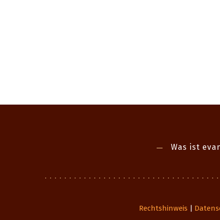
Was ist evan
Rechtshinweis
Datens
|