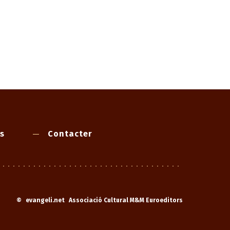
s
Contacter
©
evangeli.net
Associació Cultural M&M Euroeditors