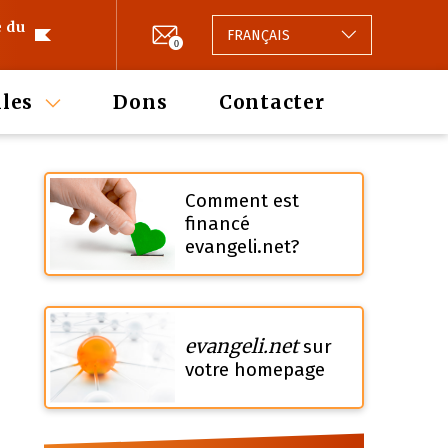
e du
FRANÇAIS
0
les
Dons
Contacter
Comment est
financé
evangeli.net?
evangeli.net
sur
votre homepage