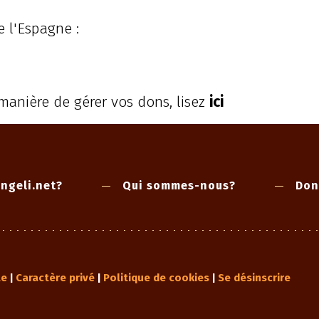
e l'Espagne :
 manière de gérer vos dons, lisez
ici
ngeli.net?
Qui sommes-nous?
Don
le
Caractère privé
Politique de cookies
Se désinscrire
|
|
|