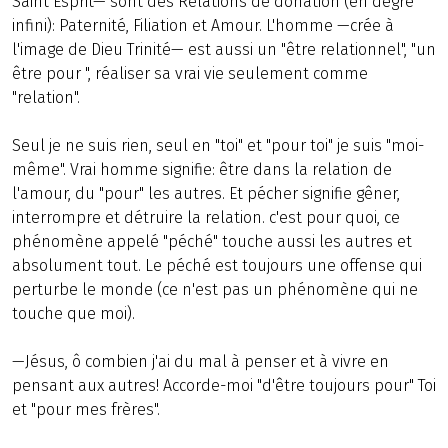
Saint Esprit— sont des Relations de donation (en degré
infini): Paternité, Filiation et Amour. L'homme —crée à
l'image de Dieu Trinité— est aussi un "être relationnel", "un
être pour ", réaliser sa vrai vie seulement comme
"relation".
Seul je ne suis rien, seul en "toi" et "pour toi" je suis "moi-
même". Vrai homme signifie: être dans la relation de
l'amour, du "pour" les autres. Et pécher signifie gêner,
interrompre et détruire la relation. c'est pour quoi, ce
phénomène appelé "péché" touche aussi les autres et
absolument tout. Le péché est toujours une offense qui
perturbe le monde (ce n'est pas un phénomène qui ne
touche que moi).
—Jésus, ô combien j'ai du mal à penser et à vivre en
pensant aux autres! Accorde-moi "d'être toujours pour" Toi
et "pour mes frères".