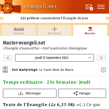
evangeli.net
0
223 prêtres
commentent l'Évangile du jour
Famille
Méditons
Master
Master·evangeli.net
L'Évangile d'aujourd'hui + bref explication théologique
jeudi 12 Septembre 2024
Voir martyrologe:
Le Saint Nom de Marie
Temps ordinaire- 23e Semaine: Jeudi
Télécharger
Partager
Texte de l'Évangile (
Lc
6,27-38):
«(…) Ce que