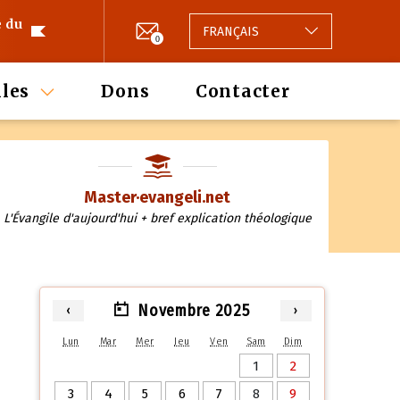
e du
FRANÇAIS
0
les
Dons
Contacter
Master·evangeli.net
L'Évangile d'aujourd'hui + bref explication théologique
Novembre 2025
‹
›
Lun
Mar
Mer
Jeu
Ven
Sam
Dim
1
2
3
4
5
6
7
8
9