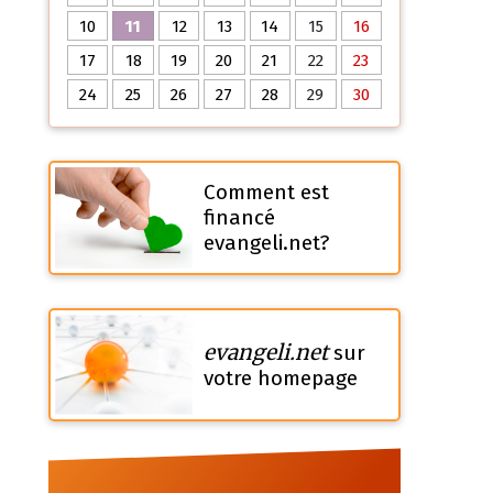
10
11
12
13
14
15
16
17
18
19
20
21
22
23
24
25
26
27
28
29
30
Comment est
financé
evangeli.net?
evangeli.net
sur
votre homepage