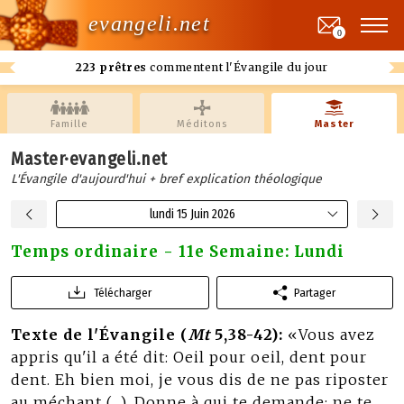
evangeli.net
0
223 prêtres
commentent l'Évangile du jour
Famille
Méditons
Master
Master·evangeli.net
L'Évangile d'aujourd'hui + bref explication théologique
lundi 15 Juin 2026
Temps ordinaire - 11e Semaine: Lundi
Télécharger
Partager
Texte de l'Évangile (
Mt
5,38-42):
«Vous avez
appris qu'il a été dit: Oeil pour oeil, dent pour
dent. Eh bien moi, je vous dis de ne pas riposter
au méchant (…). Donne à qui te demande; ne te