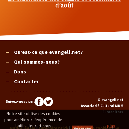
d’août
Qu'est-ce que evangeli.net?
Qui sommes-nous?
Dons
Contacter
©
evangeli.net
Suivez-nous sur:
Associació Cultural M&M
Euroeditors
Notre site utilise des cookies
pour améliorer l'expérience de
l'utilisateur et nous
Plus
Notice légale
|
Caractère privé
|
Politique de cookies
|
Se