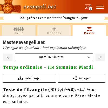
evangeli.net
0
223 prêtres
commentent l'Évangile du jour
Famille
Méditons
Master
Master·evangeli.net
L'Évangile d'aujourd'hui + bref explication théologique
mardi 16 Juin 2026
Temps ordinaire - 11e Semaine: Mardi
Télécharger
Partager
Texte de l'Évangile (
Mt
5,43-48):
«(…) Vous
donc, soyez parfaits comme votre Père céleste
est parfait».