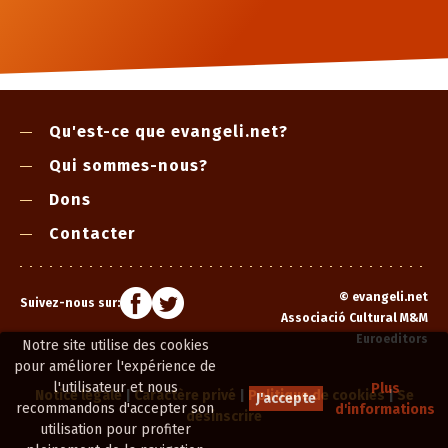
Qu'est-ce que evangeli.net?
Qui sommes-nous?
Dons
Contacter
©
evangeli.net
Suivez-nous sur:
Associació Cultural M&M
Euroeditors
Notre site utilise des cookies
pour améliorer l'expérience de
l'utilisateur et nous
Plus
Notice légale
|
Caractère privé
|
Politique de cookies
|
Se
J'accepte
recommandons d'accepter son
d'informations
désinscrire
utilisation pour profiter