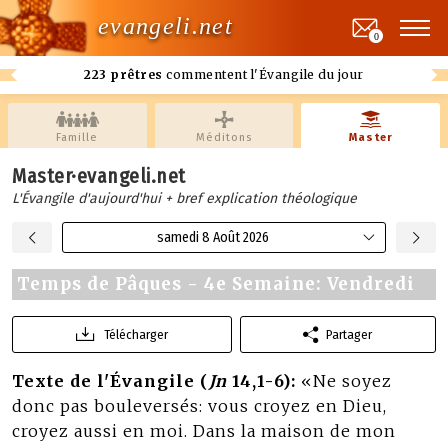
evangeli.net
0
223 prêtres
commentent l'Évangile du jour
Famille
Méditons
Master
Master·evangeli.net
L'Évangile d'aujourd'hui + bref explication théologique
samedi 8 Août 2026
Temps de Pâques - 4e Semaine: Vendredi
Télécharger
Partager
Texte de l'Évangile (
Jn
14,1-6):
«Ne soyez
donc pas bouleversés: vous croyez en Dieu,
croyez aussi en moi. Dans la maison de mon