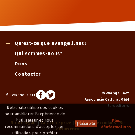
Qu'est-ce que evangeli.net?
Qui sommes-nous?
Dons
Contacter
©
evangeli.net
Suivez-nous sur:
Associació Cultural M&M
Euroeditors
Notre site utilise des cookies
pour améliorer l'expérience de
l'utilisateur et nous
Plus
Notice légale
|
Caractère privé
|
Politique de cookies
|
Se
J'accepte
recommandons d'accepter son
d'informations
désinscrire
utilisation pour profiter