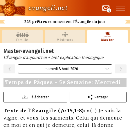
evangeli.net
0
223 prêtres
commentent l'Évangile du jour
Famille
Méditons
Master
Master·evangeli.net
L'Évangile d'aujourd'hui + bref explication théologique
samedi 8 Août 2026
Temps de Pâques - 5e Semaine: Mercredi
Télécharger
Partager
Texte de l'Évangile (
Jn
15,1-8):
«(…) Je suis la
vigne, et vous, les sarments. Celui qui demeure
en moi et en qui je demeure, celui-là donne