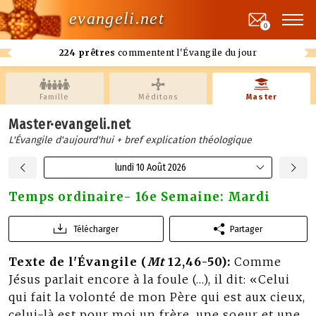
evangeli.net
0
224 prêtres
commentent l'Évangile du jour
Famille
Méditons
Master
Master·evangeli.net
L'Évangile d'aujourd'hui + bref explication théologique
lundi 10 Août 2026
Temps ordinaire- 16e Semaine: Mardi
Télécharger
Partager
Texte de l'Évangile (
Mt
12,46-50):
Comme
Jésus parlait encore à la foule (…), il dit: «Celui
qui fait la volonté de mon Père qui est aux cieux,
celui-là est pour moi un frère, une soeur et une