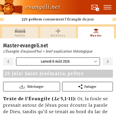
evangeli.net
0
223 prêtres
commentent l'Évangile du jour
Famille
Méditons
Master
Master·evangeli.net
L'Évangile d'aujourd'hui + bref explication théologique
samedi 8 Août 2026
26 juin: Saint Josémaria, prêtre
Télécharger
Partager
Texte de l'Évangile (
Lc
5,1-11):
Or, la foule se
pressait autour de Jésus pour écouter la parole
de Dieu, tandis qu’il se tenait au bord du lac de