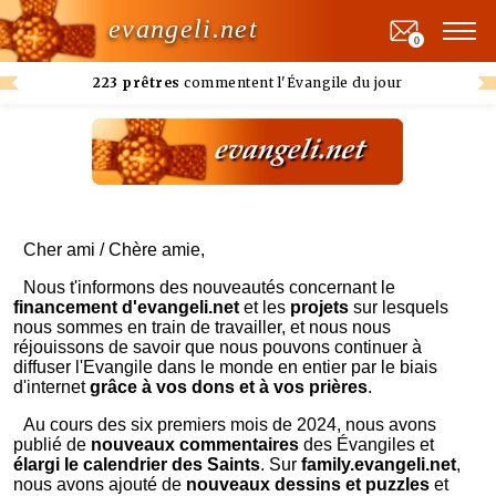
evangeli.net
0
223 prêtres
commentent l'Évangile du jour
Cher ami / Chère amie,
Nous t'informons des nouveautés concernant le
financement d'evangeli.net
et les
projets
sur lesquels
nous sommes en train de travailler, et nous nous
réjouissons de savoir que nous pouvons continuer à
diffuser l'Evangile dans le monde en entier par le biais
d'internet
grâce à vos dons et à vos prières
.
Au cours des six premiers mois de 2024, nous avons
publié de
nouveaux commentaires
des Évangiles et
élargi le calendrier des Saints
. Sur
family.evangeli.net
,
nous avons ajouté de
nouveaux dessins et puzzles
et