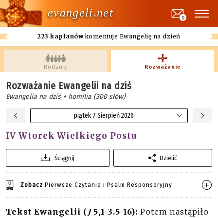
evangeli.net
0
223 kapłanów
komentuje Ewangelię na dzień
Rodziny
Rozważanie
Rozważanie Ewangelii na dziś
Ewangelia na dziś + homilia (300 słów)
piątek 7 Sierpień 2026
IV Wtorek Wielkiego Postu
Ściągnij
Dzielić
Zobacz
Pierwsze Czytanie i Psalm Responsoryjny
Tekst Ewangelii (
J
5,1-3.5-16):
Potem nastąpiło