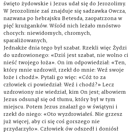
święto żydowskie i Jezus udał się do Jerozolimy.
W Jerozolimie zaś znajduje się sadzawka Owcza,
nazwana po hebrajsku Betesda, zaopatrzona w
pięć krużganków. Wśród nich leżało mnóstwo
chorych: niewidomych, chromych,
sparaliżowanych,
Jednakże dnia tego był szabat. Rzekli więc Żydzi
do uzdrowionego: «Dziś jest szabat, nie wolno ci
nieść twojego łoża». On im odpowiedział: «Ten,
który mnie uzdrowił, rzekł do mnie: Weź swoje
łoże i chodź». Pytali go więc: «Cóż to za
człowiek ci powiedział: Weź i chodź?» Lecz
uzdrowiony nie wiedział, kim On jest; albowiem
Jezus odsunął się od tłumu, który był w tym
miejscu. Potem Jezus znalazł go w świątyni i
rzekł do niego: «Oto wyzdrowiałeś. Nie grzesz
już więcej, aby ci się coś gorszego nie
przydarzyło». Człowiek ów odszedł i doniósł