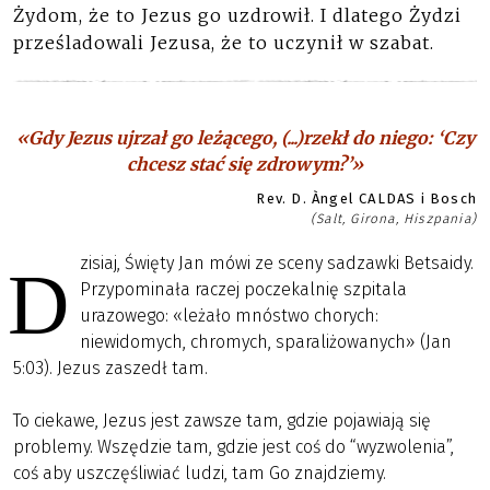
Żydom, że to Jezus go uzdrowił. I dlatego Żydzi
prześladowali Jezusa, że to uczynił w szabat.
«Gdy Jezus ujrzał go leżącego, (...)rzekł do niego: ‘Czy
chcesz stać się zdrowym?’»
Rev. D. Àngel CALDAS i Bosch
(Salt, Girona, Hiszpania)
zisiaj, Święty Jan mówi ze sceny sadzawki Betsaidy.
D
Przypominała raczej poczekalnię szpitala
urazowego: «leżało mnóstwo chorych:
niewidomych, chromych, sparaliżowanych» (Jan
5:03). Jezus zaszedł tam.
To ciekawe, Jezus jest zawsze tam, gdzie pojawiają się
problemy. Wszędzie tam, gdzie jest coś do “wyzwolenia”,
coś aby uszczęśliwiać ludzi, tam Go znajdziemy.