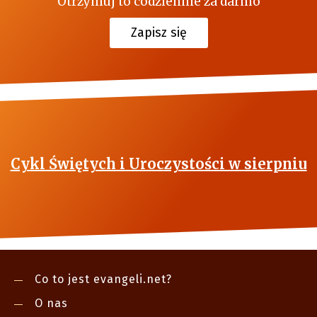
Otrzymuj to codziennie za darmo
Zapisz się
Cykl Świętych i Uroczystości w sierpniu
Co to jest evangeli.net?
O nas