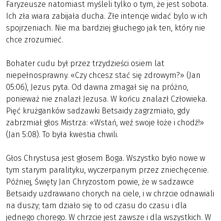
Faryzeusze natomiast myśleli tylko o tym, że jest sobota.
Ich zła wiara zabijała ducha. Złe intencje widać bylo w ich
spojrzeniach. Nie ma bardziej głuchego jak ten, który nie
chce zrozumieć.
Bohater cudu był przez trzydzieści osiem lat
niepełnosprawny. «Czy chcesz stać się zdrowym?» (Jan
05:06), Jezus pyta. Od dawna zmagał się na próżno,
ponieważ nie znalazł Jezusa. W końcu znalazł Człowieka.
Pięć krużganków sadzawki Betsaidy zagrzmiało, gdy
zabrzmiał głos Mistrza: «Wstań, weź swoje łoże i chodź!»
(Jan 5:08). To była kwestia chwili.
Głos Chrystusa jest głosem Boga. Wszystko było nowe w
tym starym paralityku, wyczerpanym przez zniechęcenie.
Później, Święty Jan Chryzostom powie, że w sadzawce
Betsaidy uzdrawiano chorych na ciele, i w chrzcie odnawiali
na duszy; tam działo się to od czasu do czasu i dla
jednego chorego. W chrzcie jest zawsze i dla wszystkich. W