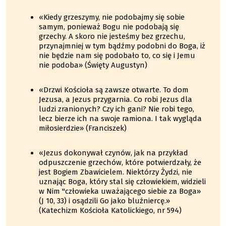
«Kiedy grzeszymy, nie podobajmy się sobie
samym, ponieważ Bogu nie podobają się
grzechy. A skoro nie jesteśmy bez grzechu,
przynajmniej w tym bądźmy podobni do Boga, iż
nie będzie nam się podobało to, co się i Jemu
nie podoba» (Święty Augustyn)
«Drzwi Kościoła są zawsze otwarte. To dom
Jezusa, a Jezus przygarnia. Co robi Jezus dla
ludzi zranionych? Czy ich gani? Nie robi tego,
lecz bierze ich na swoje ramiona. I tak wygląda
miłosierdzie» (Franciszek)
«Jezus dokonywał czynów, jak na przykład
odpuszczenie grzechów, które potwierdzały, że
jest Bogiem Zbawicielem. Niektórzy Żydzi, nie
uznając Boga, który stal się człowiekiem, widzieli
w Nim "człowieka uważającego siebie za Boga»
(J 10, 33) i osądzili Go jako bluźniercę.»
(Katechizm Kościoła Katolickiego, nr 594)