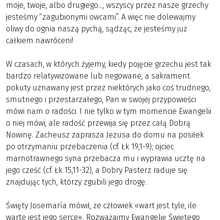
moje, twoje, albo drugiego..., wszyscy przez nasze grzechy
jesteśmy “zagubionymi owcami”. A więc nie dolewajmy
oliwy do ognia naszą pychą, sądząc, że jesteśmy już
całkiem nawróceni!
W czasach, w których żyjemy, kiedy pojęcie grzechu jest tak
bardzo relatywizowane lub negowane, a sakrament
pokuty uznawany jest przez niektórych jako coś trudnego,
smutnego i przestarzałego, Pan w swojej przypowieści
mówi nam o radości. I nie tylko w tym momencie Ewangelii
o niej mówi, ale radość przewija się przez całą Dobrą
Nowinę. Zacheusz zaprasza Jezusa do domu na posiłek
po otrzymaniu przebaczenia (cf. Łk 19,1-9); ojciec
marnotrawnego syna przebacza mu i wyprawia ucztę na
jego cześć (cf. Łk 15,11-32), a Dobry Pasterz raduje się
znajdując tych, którzy zgubili jego drogę.
Święty Josemaría mówił, że człowiek «wart jest tyle, ile
warte jest jego serce». Rozważajmy Ewangelię Świętego