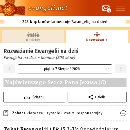
evangeli.net
0
223 kapłanów
komentuje Ewangelię na dzień
Rodziny
Rozważanie
Rozważanie Ewangelii na dziś
Ewangelia na dziś + homilia (300 słów)
piątek 7 Sierpień 2026
Najświętszego Serca Pana Jezusa (C)
Ściągnij
Dzielić
Zobacz
Pierwsze Czytanie i Psalm Responsoryjny
Tekst Ewangelii (
Łk
15,3-7):
Opowiedział im