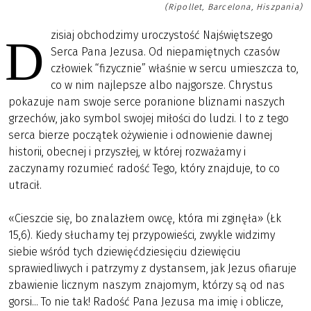
(Ripollet, Barcelona, Hiszpania)
zisiaj obchodzimy uroczystość Najświętszego
D
Serca Pana Jezusa. Od niepamiętnych czasów
człowiek “fizycznie” właśnie w sercu umieszcza to,
co w nim najlepsze albo najgorsze. Chrystus
pokazuje nam swoje serce poranione bliznami naszych
grzechów, jako symbol swojej miłości do ludzi. I to z tego
serca bierze początek ożywienie i odnowienie dawnej
historii, obecnej i przyszłej, w której rozważamy i
zaczynamy rozumieć radość Tego, który znajduje, to co
utracił.
«Cieszcie się, bo znalazłem owcę, która mi zginęła» (Łk
15,6). Kiedy słuchamy tej przypowieści, zwykle widzimy
siebie wśród tych dziewięćdziesięciu dziewięciu
sprawiedliwych i patrzymy z dystansem, jak Jezus ofiaruje
zbawienie licznym naszym znajomym, którzy są od nas
gorsi... To nie tak! Radość Pana Jezusa ma imię i oblicze,