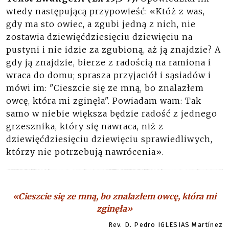
wtedy następującą przypowieść: «Któż z was,
gdy ma sto owiec, a zgubi jedną z nich, nie
zostawia dziewięćdziesięciu dziewięciu na
pustyni i nie idzie za zgubioną, aż ją znajdzie? A
gdy ją znajdzie, bierze z radością na ramiona i
wraca do domu; sprasza przyjaciół i sąsiadów i
mówi im: "Cieszcie się ze mną, bo znalazłem
owcę, która mi zginęła". Powiadam wam: Tak
samo w niebie większa będzie radość z jednego
grzesznika, który się nawraca, niż z
dziewięćdziesięciu dziewięciu sprawiedliwych,
którzy nie potrzebują nawrócenia».
«Cieszcie się ze mną, bo znalazłem owcę, która mi
zginęła»
Rev. D. Pedro IGLESIAS Martínez