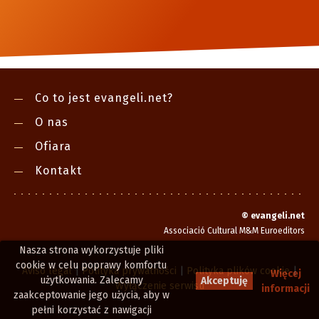
Co to jest evangeli.net?
O nas
Ofiara
Kontakt
©
evangeli.net
Associació Cultural M&M Euroeditors
Nasza strona wykorzystuje pliki
cookie w celu poprawy komfortu
Aviso legal
|
Polityka prywatności
|
Polityka plików cookie
|
Więcej
użytkowania. Zalecamy
Akceptuję
Wyłączenie serwisu
informacji
zaakceptowanie jego użycia, aby w
pełni korzystać z nawigacji