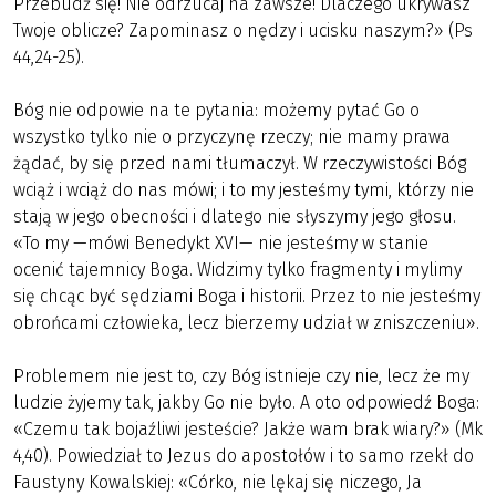
Przebudź się! Nie odrzucaj na zawsze! Dlaczego ukrywasz
Twoje oblicze? Zapominasz o nędzy i ucisku naszym?» (Ps
44,24-25).
Bóg nie odpowie na te pytania: możemy pytać Go o
wszystko tylko nie o przyczynę rzeczy; nie mamy prawa
żądać, by się przed nami tłumaczył. W rzeczywistości Bóg
wciąż i wciąż do nas mówi; i to my jesteśmy tymi, którzy nie
stają w jego obecności i dlatego nie słyszymy jego głosu.
«To my —mówi Benedykt XVI— nie jesteśmy w stanie
ocenić tajemnicy Boga. Widzimy tylko fragmenty i mylimy
się chcąc być sędziami Boga i historii. Przez to nie jesteśmy
obrońcami człowieka, lecz bierzemy udział w zniszczeniu».
Problemem nie jest to, czy Bóg istnieje czy nie, lecz że my
ludzie żyjemy tak, jakby Go nie było. A oto odpowiedź Boga:
«Czemu tak bojaźliwi jesteście? Jakże wam brak wiary?» (Mk
4,40). Powiedział to Jezus do apostołów i to samo rzekł do
Faustyny Kowalskiej: «Córko, nie lękaj się niczego, Ja