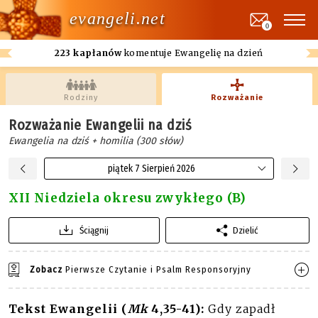
evangeli.net
0
223 kapłanów
komentuje Ewangelię na dzień
Rodziny
Rozważanie
Rozważanie Ewangelii na dziś
Ewangelia na dziś + homilia (300 słów)
piątek 7 Sierpień 2026
XII Niedziela okresu zwykłego (B)
Ściągnij
Dzielić
Zobacz
Pierwsze Czytanie i Psalm Responsoryjny
Tekst Ewangelii (
Mk
4,35-41):
Gdy zapadł