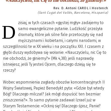
«Nauczycielu, nic Cię to nie obchodzi, że giniemy?»
Rev. D. Antoni CAROL i Hostench
(Sant Cugat del Vallès, Barcelona, Hiszpania)
zisiaj, w tych czasach «gęstej mgły» zadajemy to
D
samo ewangeliczne pytanie. Ludzkość przeżyła
dramaty, które jak silne fale przetoczyły się nad
mężczyznami i kobietami, i całymi narodami, w
szczególności te w XX wieku i na początku XXI. I czasem z
głębi duszy wydobywa się wołanie: «Nauczycielu, nic Cię to
nie obchodzi, że giniemy?» (Mk 4,38); jeśli naprawdę
istniejesz, jeśli Ty jesteś Ojcem, dlaczego dzieją się te
rzeczy?
Wobec wspomnienia zagłady obozów koncentracyjnych II
Wojny Światowej, Papież Benedykt pyta: «Gdzie był wtedy
Bóg? Dlaczego milczał? Jak mógł dopuścić ten bezmiar
zniszczenia?». To samo pytanie zadawał Izrael już w
Starym Testamencie: «Ocknij się! Dlaczego śpisz, Panie?