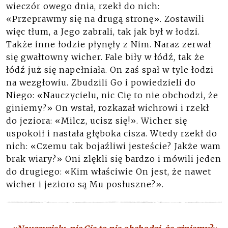
wieczór owego dnia, rzekł do nich:
«Przeprawmy się na drugą stronę». Zostawili
więc tłum, a Jego zabrali, tak jak był w łodzi.
Także inne łodzie płynęły z Nim. Naraz zerwał
się gwałtowny wicher. Fale biły w łódź, tak że
łódź już się napełniała. On zaś spał w tyle łodzi
na wezgłowiu. Zbudzili Go i powiedzieli do
Niego: «Nauczycielu, nic Cię to nie obchodzi, że
giniemy?» On wstał, rozkazał wichrowi i rzekł
do jeziora: «Milcz, ucisz się!». Wicher się
uspokoił i nastała głęboka cisza. Wtedy rzekł do
nich: «Czemu tak bojaźliwi jesteście? Jakże wam
brak wiary?» Oni zlękli się bardzo i mówili jeden
do drugiego: «Kim właściwie On jest, że nawet
wicher i jezioro są Mu posłuszne?».