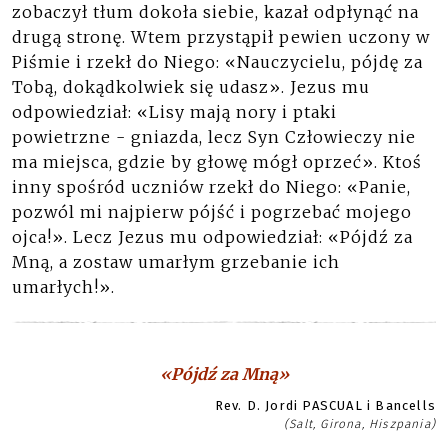
zobaczył tłum dokoła siebie, kazał odpłynąć na
drugą stronę. Wtem przystąpił pewien uczony w
Piśmie i rzekł do Niego: «Nauczycielu, pójdę za
Tobą, dokądkolwiek się udasz». Jezus mu
odpowiedział: «Lisy mają nory i ptaki
powietrzne - gniazda, lecz Syn Człowieczy nie
ma miejsca, gdzie by głowę mógł oprzeć». Ktoś
inny spośród uczniów rzekł do Niego: «Panie,
pozwól mi najpierw pójść i pogrzebać mojego
ojca!». Lecz Jezus mu odpowiedział: «Pójdź za
Mną, a zostaw umarłym grzebanie ich
umarłych!».
«Pójdź za Mną»
Rev. D. Jordi PASCUAL i Bancells
(Salt, Girona, Hiszpania)