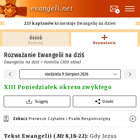
evangeli.net
0
223 kapłanów
komentuje Ewangelię na dzień
Rodziny
Rozważanie
Rozważanie Ewangelii na dziś
Ewangelia na dziś + homilia (300 słów)
niedziela 9 Sierpień 2026
XIII Poniedziałek okresu zwykłego
Ściągnij
Dzielić
Zobacz
Pierwsze Czytanie i Psalm Responsoryjny
Tekst Ewangelii (
Mt
8,18-22):
Gdy Jezus