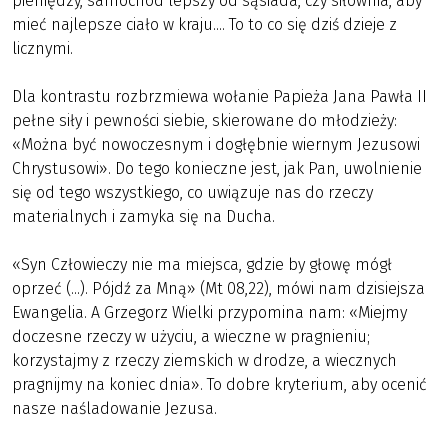
pieniędzy, samochód lepszy od sąsiada, czy siłownia, aby
mieć najlepsze ciało w kraju.... To to co się dziś dzieje z
licznymi.
Dla kontrastu rozbrzmiewa wołanie Papieża Jana Pawła II
pełne siły i pewności siebie, skierowane do młodzieży:
«Można być nowoczesnym i dogłębnie wiernym Jezusowi
Chrystusowi». Do tego konieczne jest, jak Pan, uwolnienie
się od tego wszystkiego, co uwiązuje nas do rzeczy
materialnych i zamyka się na Ducha.
«Syn Człowieczy nie ma miejsca, gdzie by głowę mógł
oprzeć (...). Pójdź za Mną» (Mt 08,22), mówi nam dzisiejsza
Ewangelia. A Grzegorz Wielki przypomina nam: «Miejmy
doczesne rzeczy w użyciu, a wieczne w pragnieniu;
korzystajmy z rzeczy ziemskich w drodze, a wiecznych
pragnijmy na koniec dnia». To dobre kryterium, aby ocenić
nasze naśladowanie Jezusa.