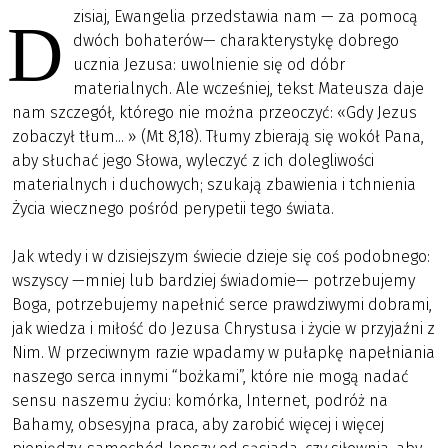
zisiaj, Ewangelia przedstawia nam — za pomocą
D
dwóch bohaterów— charakterystykę dobrego
ucznia Jezusa: uwolnienie się od dóbr
materialnych. Ale wcześniej, tekst Mateusza daje
nam szczegół, którego nie można przeoczyć: «Gdy Jezus
zobaczył tłum... » (Mt 8,18). Tłumy zbierają się wokół Pana,
aby słuchać jego Słowa, wyleczyć z ich dolegliwości
materialnych i duchowych; szukają zbawienia i tchnienia
Życia wiecznego pośród perypetii tego świata.
Jak wtedy i w dzisiejszym świecie dzieje się coś podobnego:
wszyscy —mniej lub bardziej świadomie— potrzebujemy
Boga, potrzebujemy napełnić serce prawdziwymi dobrami,
jak wiedza i miłość do Jezusa Chrystusa i życie w przyjaźni z
Nim. W przeciwnym razie wpadamy w pułapkę napełniania
naszego serca innymi “bożkami”, które nie mogą nadać
sensu naszemu życiu: komórka, Internet, podróż na
Bahamy, obsesyjna praca, aby zarobić więcej i więcej