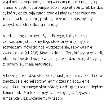
wyjątkiem jakiejś podejrzanej wiecznej materii negującej
istnienie Boga i uzurpującej sobie Jego atrybuty. Jak bardzo
ci, którzy odrzucają ograniczenie i niepewność właściwe
rodzajowi ludzkiemu, próbują przekonać nas, byśmy
wszystko brali za dobrą monetę!
A jednak my, uczniowie Syna Bożego, który stał się
człowiekiem, słuchamy Jego słów, przyjmujemy je i
rozważamy. Mówi do nas: «Strzeżcie się, żeby was nie
zwiedziono» (Łk 21,8). Mówi to do nas Ten, którzy przyszedł,
abo dać świadectwo prawdzie i potwierdzić, że ci, którzy są
z prawdy, słuchają Jego głosu.
A także potwierdza: «Nie zaraz nastąpi koniec» (Łk 21,9). To
znaczy, że z jednej strony mamy czas na zbawienie i
wypada nam z niego skorzystać; a z drugiej, i tak nadejdzie
koniec. Tak, Pan Jezus przyjdzie, «aby sądzić żywych i
umarłych», jak wyznajemy w Credo.