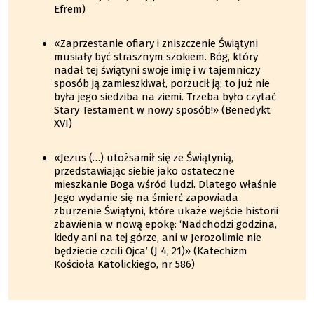
Efrem)
«Zaprzestanie ofiary i zniszczenie Świątyni
musiały być strasznym szokiem. Bóg, który
nadał tej świątyni swoje imię i w tajemniczy
sposób ją zamieszkiwał, porzucił ją; to już nie
była jego siedziba na ziemi. Trzeba było czytać
Stary Testament w nowy sposób!» (Benedykt
XVI)
«Jezus (…) utożsamił się ze Świątynią,
przedstawiając siebie jako ostateczne
mieszkanie Boga wśród ludzi. Dlatego właśnie
Jego wydanie się na śmierć zapowiada
zburzenie Świątyni, które ukaże wejście historii
zbawienia w nową epokę: ‘Nadchodzi godzina,
kiedy ani na tej górze, ani w Jerozolimie nie
będziecie czcili Ojca’ (J 4, 21)» (Katechizm
Kościoła Katolickiego, nr 586)