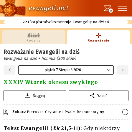
evangeli.net
0
223 kapłanów
komentuje Ewangelię na dzień
Rodziny
Rozważanie
Rozważanie Ewangelii na dziś
Ewangelia na dziś + homilia (300 słów)
piątek 7 Sierpień 2026
XXXIV Wtorek okresu zwykłego
Ściągnij
Dzielić
Zobacz
Pierwsze Czytanie i Psalm Responsoryjny
Tekst Ewangelii (
Łk
21,5-11):
Gdy niektórzy