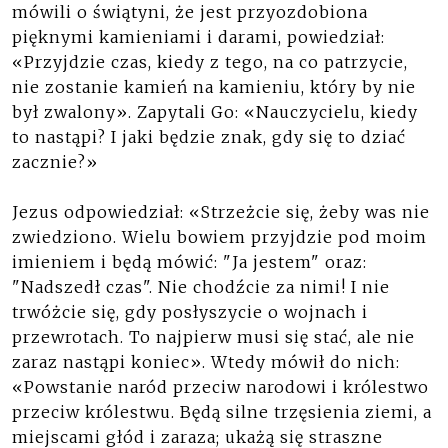
mówili o świątyni, że jest przyozdobiona
pięknymi kamieniami i darami, powiedział:
«Przyjdzie czas, kiedy z tego, na co patrzycie,
nie zostanie kamień na kamieniu, który by nie
był zwalony». Zapytali Go: «Nauczycielu, kiedy
to nastąpi? I jaki będzie znak, gdy się to dziać
zacznie?»
Jezus odpowiedział: «Strzeżcie się, żeby was nie
zwiedziono. Wielu bowiem przyjdzie pod moim
imieniem i będą mówić: "Ja jestem" oraz:
"Nadszedł czas". Nie chodźcie za nimi! I nie
trwóżcie się, gdy posłyszycie o wojnach i
przewrotach. To najpierw musi się stać, ale nie
zaraz nastąpi koniec». Wtedy mówił do nich:
«Powstanie naród przeciw narodowi i królestwo
przeciw królestwu. Będą silne trzęsienia ziemi, a
miejscami głód i zaraza; ukażą się straszne