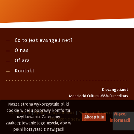
Co to jest evangeli.net?
O nas
Ofiara
Kontakt
©
evangeli.net
Associació Cultural M&M Euroeditors
Nasza strona wykorzystuje pliki
cookie w celu poprawy komfortu
Aviso legal
|
Polityka prywatności
|
Polityka plików cookie
|
Więcej
użytkowania. Zalecamy
Akceptuję
Wyłączenie serwisu
informacji
zaakceptowanie jego użycia, aby w
pełni korzystać z nawigacji