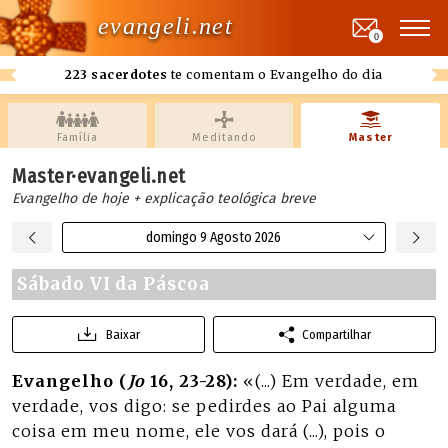
evangeli.net
0
223 sacerdotes
te comentam o Evangelho do dia
Família
Meditando
Master
Master·evangeli.net
Evangelho de hoje + explicação teológica breve
domingo 9 Agosto 2026
Sábado VI da Páscoa
Baixar
Compartilhar
Evangelho (
Jo
16, 23-28):
«(...) Em verdade, em
verdade, vos digo: se pedirdes ao Pai alguma
coisa em meu nome, ele vos dará (...), pois o