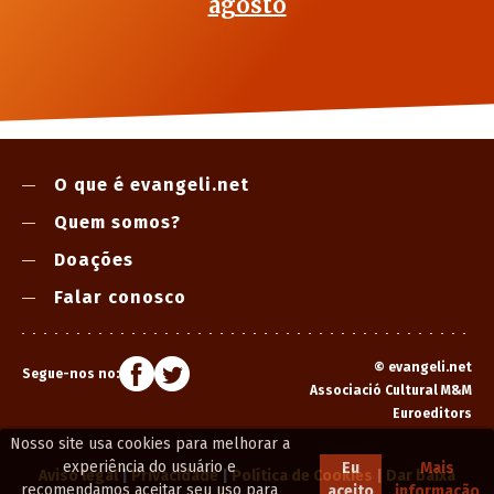
agosto
O que é evangeli.net
Quem somos?
Doações
Falar conosco
©
evangeli.net
Segue-nos no:
Associació Cultural M&M
Euroeditors
Nosso site usa cookies para melhorar a
experiência do usuário e
Eu
Mais
Aviso legal
|
Privacidade
|
Política de Cookies
|
Dar baixa
recomendamos aceitar seu uso para
aceito
informação