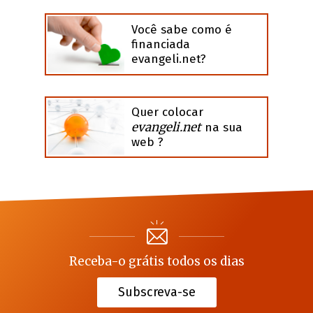
Você sabe como é
financiada
evangeli.net?
Quer colocar
evangeli.net
na sua
web ?
Receba-o grátis todos os dias
Subscreva-se