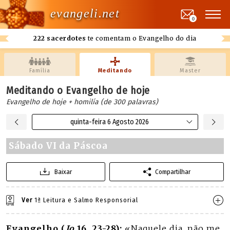
evangeli.net
0
222 sacerdotes
te comentam o Evangelho do dia
Família
Meditando
Master
Meditando o Evangelho de hoje
Evangelho de hoje + homilía (de 300 palavras)
quinta-feira 6 Agosto 2026
Sábado VI da Páscoa
Baixar
Compartilhar
Ver
1ª Leitura e Salmo Responsorial
Evangelho (
Jo
16, 23-28):
«Naquele dia, não me