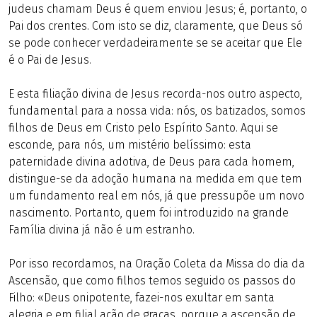
judeus chamam Deus é quem enviou Jesus; é, portanto, o
Pai dos crentes. Com isto se diz, claramente, que Deus só
se pode conhecer verdadeiramente se se aceitar que Ele
é o Pai de Jesus.
E esta filiação divina de Jesus recorda-nos outro aspecto,
fundamental para a nossa vida: nós, os batizados, somos
filhos de Deus em Cristo pelo Espírito Santo. Aqui se
esconde, para nós, um mistério belíssimo: esta
paternidade divina adotiva, de Deus para cada homem,
distingue-se da adoção humana na medida em que tem
um fundamento real em nós, já que pressupõe um novo
nascimento. Portanto, quem foi introduzido na grande
Família divina já não é um estranho.
Por isso recordamos, na Oração Coleta da Missa do dia da
Ascensão, que como filhos temos seguido os passos do
Filho: «Deus onipotente, fazei-nos exultar em santa
alegria e em filial ação de graças, porque a ascensão de