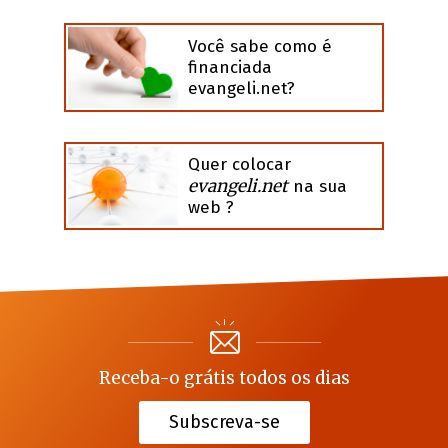
Você sabe como é
financiada
evangeli.net?
Quer colocar
evangeli.net
na sua
web ?
Receba-o grátis todos os dias
Subscreva-se