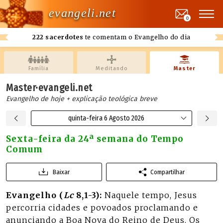
evangeli.net
0
222 sacerdotes
te comentam o Evangelho do dia
Família
Meditando
Master
Master·evangeli.net
Evangelho de hoje + explicação teológica breve
quinta-feira 6 Agosto 2026
Sexta-feira da 24ª semana do Tempo
Comum
Baixar
Compartilhar
Evangelho (
Lc
8,1-3):
Naquele tempo, Jesus
percorria cidades e povoados proclamando e
anunciando a Boa Nova do Reino de Deus. Os