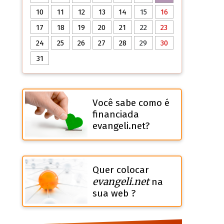
10
11
12
13
14
15
16
17
18
19
20
21
22
23
24
25
26
27
28
29
30
31
Você sabe como é
financiada
evangeli.net?
Quer colocar
evangeli.net
na
sua web ?