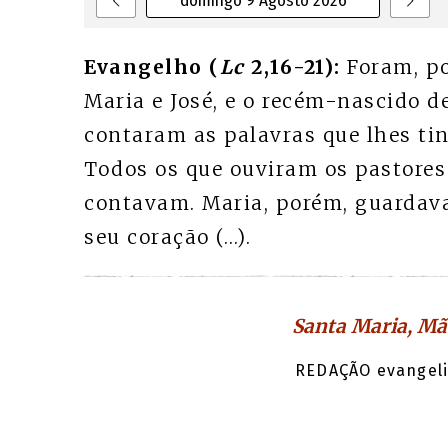
domingo 9 Agosto 2026
Evangelho (
Lc
2,16-21):
Foram, po
Maria e José, e o recém-nascido 
contaram as palavras que lhes ti
Todos os que ouviram os pastore
contavam. Maria, porém, guardava
seu coração (…).
Santa Maria, Mã
REDAÇÃO evangeli.