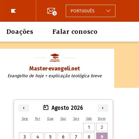
PORTUGUÊS
0
Doações
Falar conosco
Master·evangeli.net
Evangelho de hoje + explicação teológica breve
Agosto 2026
‹
›
Seg
Ter
Qua
Qui
Sex
Sáb
Dom
1
2
3
4
5
6
7
8
9