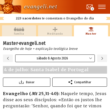
evangeli.net
0
223 sacerdotes
te comentam o Evangelho do dia
Família
Meditando
Master
Master·evangeli.net
Evangelho de hoje + explicação teológica breve
sábado 8 Agosto 2026
4 de julho: Santa Isabel de Portugal
Baixar
Compartilhar
Evangelho (
Mt
25,31-40):
Naquele tempo, Jesus
disse aos seus discípulos: «Então os justos lhe
perguntarão: ‘Senhor, quando foi que te vimos