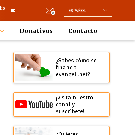
lio
ESPAÑOL
0
Donativos
Contacto
¿Sabes cómo se
financia
evangeli.net?
¡Visita nuestro
canal y
suscríbete!
¿Quieres