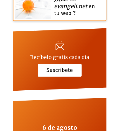
evangeli.net
en
tu web ?
Recíbelo gratis cada día
Suscríbete
6 de agosto