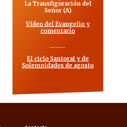
La Transfiguración del
Señor (A)
Vídeo del Evangelio y
comentario
_______
El ciclo Santoral y de
Solemnidades de agosto