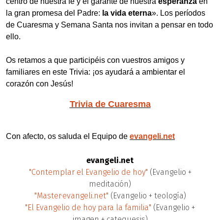
centro de nuestra fe y el garante de nuestra
esperanza
en
la gran promesa del Padre:
la vida eterna
». Los períodos
de Cuaresma y Semana Santa nos invitan a pensar en todo
ello.
Os retamos a que participéis con vuestros amigos y
familiares en este Trivia: ¡os ayudará a ambientar el
corazón con Jesús!
Trivia de Cuaresma
Con afecto, os saluda el Equipo de
evangeli.net
evangeli.net
"Contemplar el Evangelio de hoy"
(Evangelio +
meditación)
"Master·evangeli.net"
(Evangelio + teología)
"El Evangelio de hoy para la familia"
(Evangelio +
imagen + catequesis)