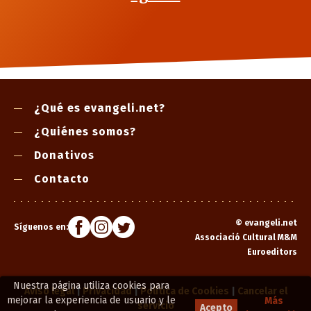
¿Qué es evangeli.net?
¿Quiénes somos?
Donativos
Contacto
©
evangeli.net
Síguenos en:
Associació Cultural M&M
Euroeditors
Nuestra página utiliza cookies para
Aviso legal
|
Privacidad
|
Política de Cookies
|
Cancelar el
mejorar la experiencia de usuario y le
Más
servicio
Acepto