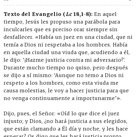
Texto del Evangelio (
Lc
18,1-8):
En aquel
tiempo, Jesús les propuso una parábola para
inculcarles que es preciso orar siempre sin
desfallecer. «Había un juez en una ciudad, que ni
temía a Dios ni respetaba a los hombres. Había
en aquella ciudad una viuda que, acudiendo a él,
le dijo: ‘¡Hazme justicia contra mi adversario!’.
Durante mucho tiempo no quiso, pero después
se dijo a sí mismo: ‘Aunque no temo a Dios ni
respeto a los hombres, como esta viuda me
causa molestias, le voy a hacer justicia para que
no venga continuamente a importunarme’».
Dijo, pues, el Señor: «Oíd lo que dice el juez
injusto; y Dios, ¿no hará justicia a sus elegidos,
que están clamando a Él día y noche, y les hace
esperar? Os digo que les hará justicia pronto.