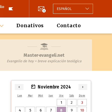
lio
ESPAÑOL
0
Donativos
Contacto
Master·evangeli.net
Evangelio de hoy + breve explicación teológica
Noviembre 2024
‹
›
Lun
Mar
Mié
Jue
Vie
Sáb
Dom
1
2
3
4
5
6
7
8
9
10