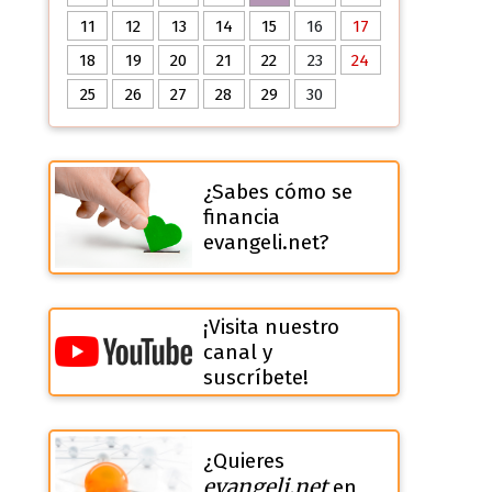
11
12
13
14
15
16
17
18
19
20
21
22
23
24
25
26
27
28
29
30
¿Sabes cómo se
financia
evangeli.net?
¡Visita nuestro
canal y
suscríbete!
¿Quieres
evangeli.net
en