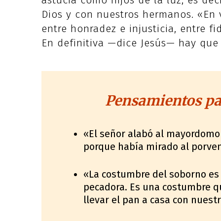
astucia como hijos de la luz, es dec
Dios y con nuestros hermanos. «En v
entre honradez e injusticia, entre fi
En definitiva —dice Jesús— hay que 
Pensamientos par
«El señor alabó al mayordomo
porque había mirado al porven
«La costumbre del soborno e
pecadora. Es una costumbre qu
llevar el pan a casa con nuest