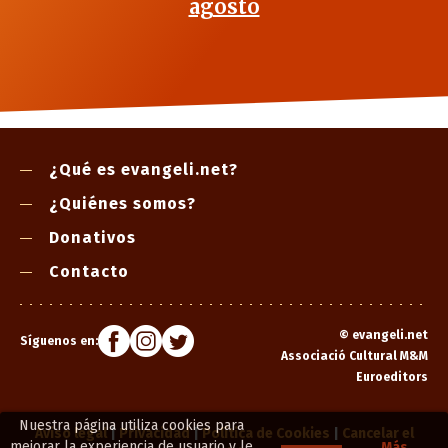
agosto
¿Qué es evangeli.net?
¿Quiénes somos?
Donativos
Contacto
©
evangeli.net
Síguenos en:
Associació Cultural M&M
Euroeditors
Nuestra página utiliza cookies para
Aviso legal
|
Privacidad
|
Política de Cookies
|
Cancelar el
mejorar la experiencia de usuario y le
Más