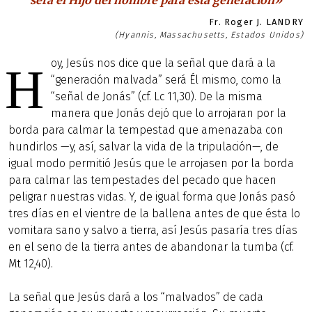
será el Hijo del hombre para esta generación»
Fr. Roger J. LANDRY
(Hyannis, Massachusetts, Estados Unidos)
oy, Jesús nos dice que la señal que dará a la
H
“generación malvada” será Él mismo, como la
“señal de Jonás” (cf. Lc 11,30). De la misma
manera que Jonás dejó que lo arrojaran por la
borda para calmar la tempestad que amenazaba con
hundirlos —y, así, salvar la vida de la tripulación—, de
igual modo permitió Jesús que le arrojasen por la borda
para calmar las tempestades del pecado que hacen
peligrar nuestras vidas. Y, de igual forma que Jonás pasó
tres días en el vientre de la ballena antes de que ésta lo
vomitara sano y salvo a tierra, así Jesús pasaría tres días
en el seno de la tierra antes de abandonar la tumba (cf.
Mt 12,40).
La señal que Jesús dará a los “malvados” de cada