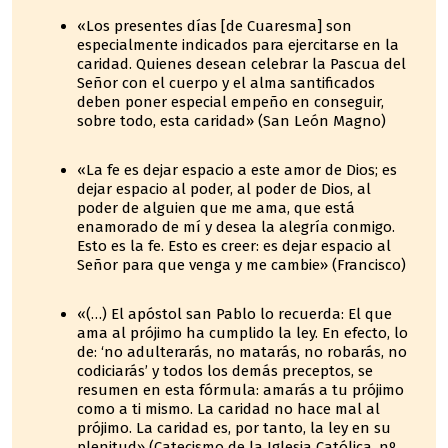
«Los presentes días [de Cuaresma] son
especialmente indicados para ejercitarse en la
caridad. Quienes desean celebrar la Pascua del
Señor con el cuerpo y el alma santificados
deben poner especial empeño en conseguir,
sobre todo, esta caridad» (San León Magno)
«La fe es dejar espacio a este amor de Dios; es
dejar espacio al poder, al poder de Dios, al
poder de alguien que me ama, que está
enamorado de mí y desea la alegría conmigo.
Esto es la fe. Esto es creer: es dejar espacio al
Señor para que venga y me cambie» (Francisco)
«(…) El apóstol san Pablo lo recuerda: El que
ama al prójimo ha cumplido la ley. En efecto, lo
de: ‘no adulterarás, no matarás, no robarás, no
codiciarás’ y todos los demás preceptos, se
resumen en esta fórmula: amarás a tu prójimo
como a ti mismo. La caridad no hace mal al
prójimo. La caridad es, por tanto, la ley en su
plenitud» (Catecismo de la Iglesia Católica, nº