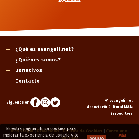
¿Qué es evangeli.net?
¿Quiénes somos?
Donativos
Contacto
©
evangeli.net
Síguenos en:
Associació Cultural M&M
Euroeditors
Nuestra página utiliza cookies para
Aviso legal
|
Privacidad
|
Política de Cookies
|
Cancelar el
mejorar la experiencia de usuario y le
Más
servicio
Acepto