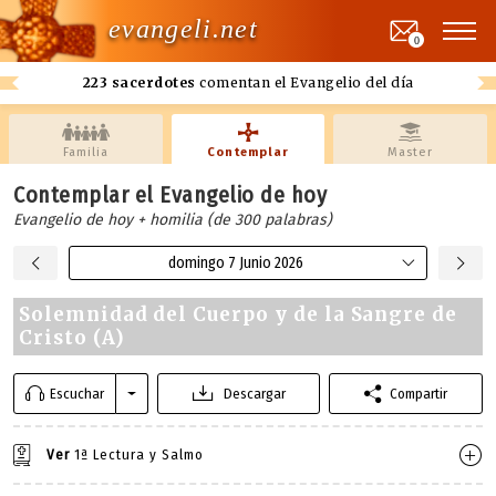
evangeli.net
0
223 sacerdotes
comentan el Evangelio del día
Familia
Contemplar
Master
Contemplar el Evangelio de hoy
Evangelio de hoy + homilia (de 300 palabras)
domingo 7 Junio 2026
Solemnidad del Cuerpo y de la Sangre de
Cristo (A)
Escuchar
Descargar
Compartir
Ver
1ª Lectura y Salmo