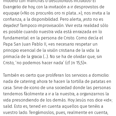
modelo con manchas o descoloridos incluidos! El
Evangelio de hoy, con la invitación a ir desprovistos de
equipaje («No os procuréis oro ni plata...»), nos invita a la
confianza, a la disponibilidad. Pero alerta, ¡esto no es
dejadez! Tampoco improvisación. Vivir esta realidad sólo
es posible cuando nuestra vida está enraizada en lo
fundamental: en la persona de Cristo. Como decía el
Papa San Juan Pablo II, «es necesario respetar un
principio esencial de la visión cristiana de la vida: la
primacía de la gracia (...). No se ha de olvidar que, sin
Cristo, ‘no podemos hacer nada’ (cf. Jn 15,5)».
También es cierto que proliferan los servicios a domicilio:
nada de catering; ahora te hacen la tortilla de patatas en
casa. Sirve de icono de una sociedad donde las personas
tendemos fácilmente a ir a la nuestra, a organizarnos la
vida prescindiendo de los demás. Hoy Jesús nos dice «id»;
salid. Esto es, tened en cuenta aquellos que tenéis a
vuestro lado. Tengámoslos, pues, realmente en cuenta,