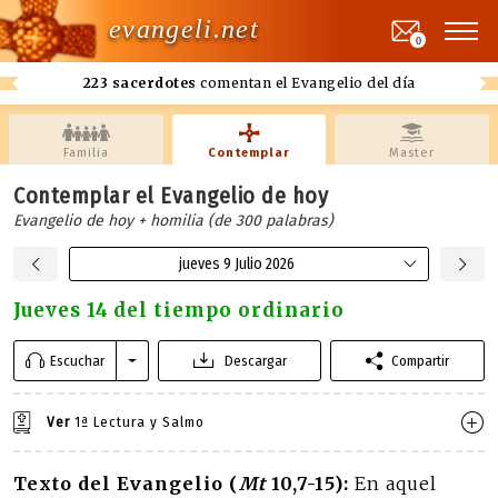
evangeli.net
0
223 sacerdotes
comentan el Evangelio del día
Familia
Contemplar
Master
Contemplar el Evangelio de hoy
Evangelio de hoy + homilia (de 300 palabras)
jueves 9 Julio 2026
Jueves 14 del tiempo ordinario
Escuchar
Descargar
Compartir
Ver
1ª Lectura y Salmo
Texto del Evangelio (
Mt
10,7-15):
En aquel