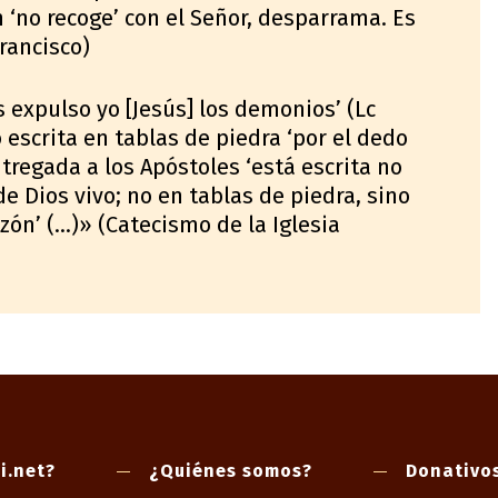
n ‘no recoge’ con el Señor, desparrama. Es
rancisco)
s expulso yo [Jesús] los demonios’ (Lc
do escrita en tablas de piedra ‘por el dedo
entregada a los Apóstoles ‘está escrita no
 de Dios vivo; no en tablas de piedra, sino
zón’ (…)» (Catecismo de la Iglesia
i.net?
¿Quiénes somos?
Donativo