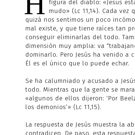
H
figura del diablo: «Jesús e
mudo» (Lc 11,14). Cada vez 
quizá nos sentimos un poco incómod
mal existe, y que tiene raíces tan
conseguir eliminarlas del todo. Tam
dimensión muy amplia: va “trabaja
dominarlo. Pero Jesús ha venido a c
Él es el único que lo puede echar.
Se ha calumniado y acusado a Jesús
todo. Mientras que la gente se mara
«algunos de ellos dijeron: ‘Por Bee
los demonios’» (Lc 11,15).
La respuesta de Jesús muestra la a
contradicen. De paso, esta respuest