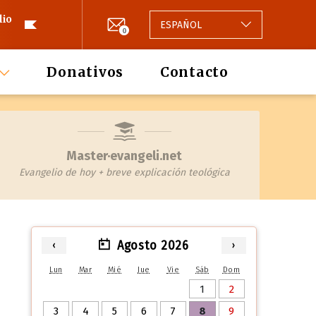
lio
ESPAÑOL
0
Donativos
Contacto
Master·evangeli.net
Evangelio de hoy + breve explicación teológica
Agosto 2026
‹
›
Lun
Mar
Mié
Jue
Vie
Sáb
Dom
1
2
3
4
5
6
7
8
9