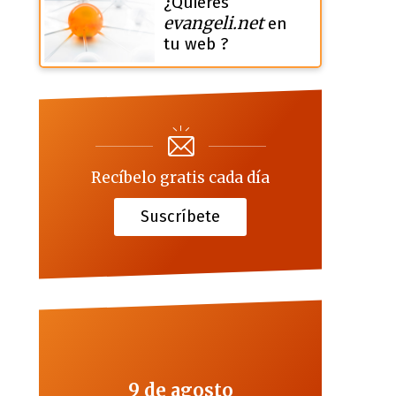
¿Quieres
evangeli.net
en
tu web ?
Recíbelo gratis cada día
Suscríbete
9 de agosto