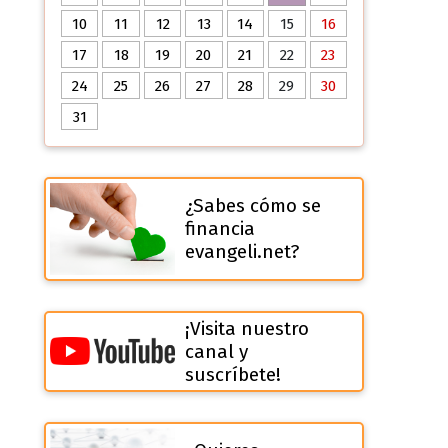
10
11
12
13
14
15
16
17
18
19
20
21
22
23
24
25
26
27
28
29
30
31
¿Sabes cómo se
financia
evangeli.net?
¡Visita nuestro
canal y
suscríbete!