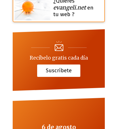
¿Quieres
evangeli.net
en
tu web ?
Recíbelo gratis cada día
Suscríbete
6 de agosto