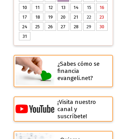
10
11
12
13
14
15
16
17
18
19
20
21
22
23
24
25
26
27
28
29
30
31
¿Sabes cómo se
financia
evangeli.net?
¡Visita nuestro
canal y
suscríbete!