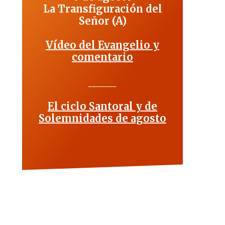
La Transfiguración del
Señor (A)
Vídeo del Evangelio y
comentario
_______
El ciclo Santoral y de
Solemnidades de agosto