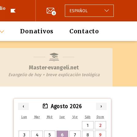
lio
ESPAÑOL
0
Donativos
Contacto
Master·evangeli.net
Evangelio de hoy + breve explicación teológica
Agosto 2026
‹
›
Lun
Mar
Mié
Jue
Vie
Sáb
Dom
1
2
3
4
5
6
7
8
9