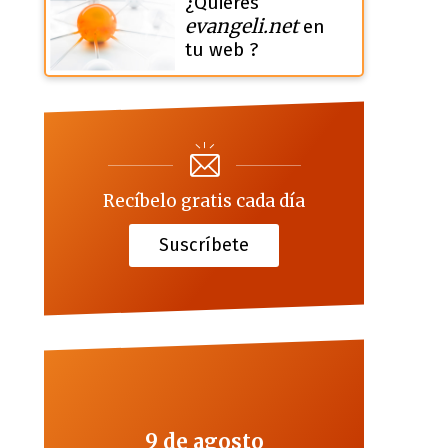
¿Quieres
evangeli.net
en
tu web ?
Recíbelo gratis cada día
Suscríbete
9 de agosto