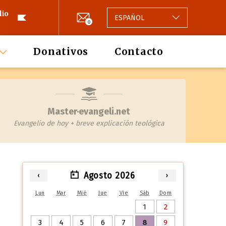
lio
ESPAÑOL
0
Donativos
Contacto
Master·evangeli.net
Evangelio de hoy + breve explicación teológica
Agosto 2026
‹
›
Lun
Mar
Mié
Jue
Vie
Sáb
Dom
1
2
3
4
5
6
7
8
9