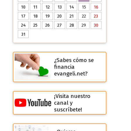
10
11
12
13
14
15
16
17
18
19
20
21
22
23
24
25
26
27
28
29
30
31
¿Sabes cómo se
financia
evangeli.net?
¡Visita nuestro
canal y
suscríbete!