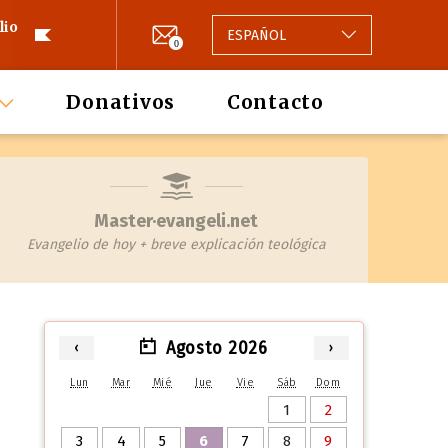
lio
ESPAÑOL
0
Donativos
Contacto
Master·evangeli.net
Evangelio de hoy + breve explicación teológica
Agosto 2026
‹
›
Lun
Mar
Mié
Jue
Vie
Sáb
Dom
1
2
3
4
5
6
7
8
9