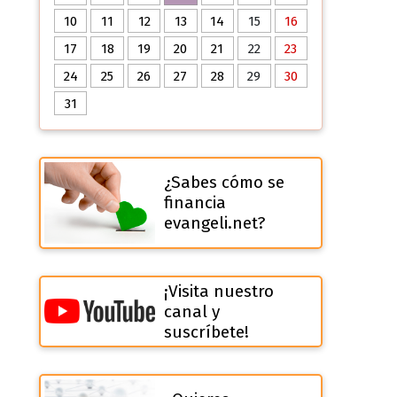
10
11
12
13
14
15
16
17
18
19
20
21
22
23
24
25
26
27
28
29
30
31
¿Sabes cómo se
financia
evangeli.net?
¡Visita nuestro
canal y
suscríbete!