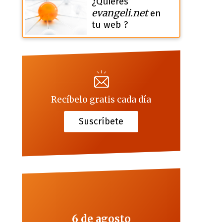
¿Quieres
evangeli.net
en
tu web ?
Recíbelo gratis cada día
Suscríbete
6 de agosto