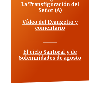
La Transfiguración del
Señor (A)
Vídeo del Evangelio y
comentario
_______
El ciclo Santoral y de
Solemnidades de agosto