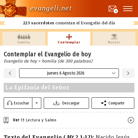
evangeli.net
0
223 sacerdotes
comentan el Evangelio del día
Familia
Contemplar
Master
Contemplar el Evangelio de hoy
Evangelio de hoy + homilia (de 300 palabras)
jueves 6 Agosto 2026
La Epifanía del Señor
Escuchar
Descargar
Compartir
Ver
1ª Lectura y Salmo
Texto del Evangelio (
Mt
2,1-12):
Nacido Jesús