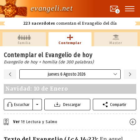
evangeli.net
0
223 sacerdotes
comentan el Evangelio del día
Familia
Contemplar
Master
Contemplar el Evangelio de hoy
Evangelio de hoy + homilia (de 300 palabras)
jueves 6 Agosto 2026
Navidad: 10 de Enero
Escuchar
Descargar
Compartir
Ver
1ª Lectura y Salmo
Texto del Evangelio (
Lc
4,14-22):
En aquel