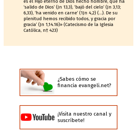
es el Hijo eterno de Dios hecho hombre, que ha
‘salido de Dios’ (Jn 13,3), ‘bajó del cielo’ (Jn 3,13;
6,33), ‘ha venido en carne’ (1Jn 4,2) (…). De su
plenitud hemos recibido todos, y gracia por
gracia’ (Jn 1,14.16)» (Catecismo de la Iglesia
Católica, nº 423)
¿Sabes cómo se
financia evangeli.net?
¡Visita nuestro canal y
suscríbete!