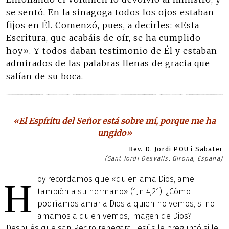
se sentó. En la sinagoga todos los ojos estaban
fijos en Él. Comenzó, pues, a decirles: «Esta
Escritura, que acabáis de oír, se ha cumplido
hoy». Y todos daban testimonio de Él y estaban
admirados de las palabras llenas de gracia que
salían de su boca.
«El Espíritu del Señor está sobre mí, porque me ha
ungido»
Rev. D. Jordi POU i Sabater
(Sant Jordi Desvalls, Girona, España)
oy recordamos que «quien ama Dios, ame
H
también a su hermano» (1Jn 4,21). ¿Cómo
podríamos amar a Dios a quien no vemos, si no
amamos a quien vemos, imagen de Dios?
Después que san Pedro renegara, Jesús le preguntó si le