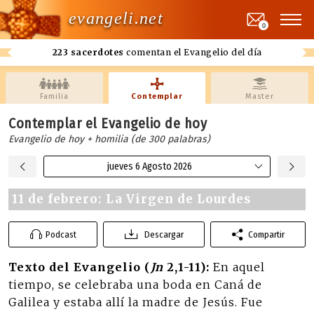
evangeli.net
0
223 sacerdotes
comentan el Evangelio del día
Familia
Contemplar
Master
Contemplar el Evangelio de hoy
Evangelio de hoy + homilia (de 300 palabras)
jueves 6 Agosto 2026
11 de febrero: La Virgen de Lourdes
Podcast
Descargar
Compartir
Texto del Evangelio (
Jn
2,1-11):
En aquel
tiempo, se celebraba una boda en Caná de
Galilea y estaba allí la madre de Jesús. Fue