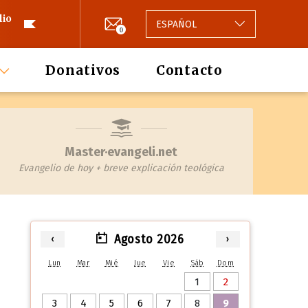
lio
ESPAÑOL
0
Donativos
Contacto
Master·evangeli.net
Evangelio de hoy + breve explicación teológica
Agosto 2026
‹
›
Lun
Mar
Mié
Jue
Vie
Sáb
Dom
1
2
3
4
5
6
7
8
9