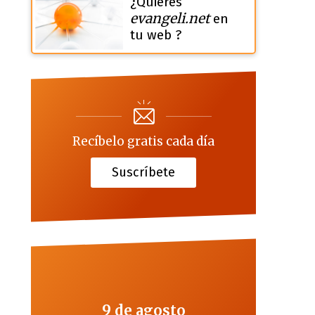
¿Quieres
evangeli.net
en
tu web ?
Recíbelo gratis cada día
Suscríbete
9 de agosto