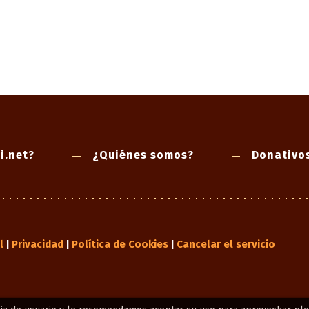
i.net?
¿Quiénes somos?
Donativo
l
Privacidad
Política de Cookies
Cancelar el servicio
|
|
|