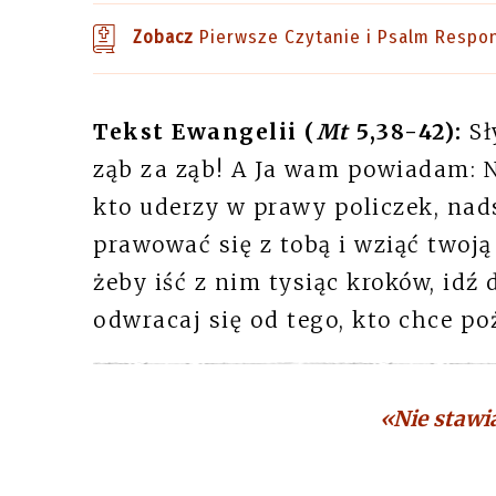
Zobacz
Pierwsze Czytanie i Psalm Respo
Tekst Ewangelii (
Mt
5,38-42):
Sł
ząb za ząb! A Ja wam powiadam: Ni
kto uderzy w prawy policzek, nad
prawować się z tobą i wziąć twoją 
żeby iść z nim tysiąc kroków, idź d
odwracaj się od tego, kto chce po
«Nie stawi