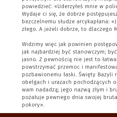
powiedzieć: «Uderzyłeś mnie w poli
Wydaje ci się, że dobrze postępujes
bezczelnemu słudze arcykapłana: «J
złego. A jeżeli dobrze, to dlaczego M
Widzimy więc jak powinien postępow
jak najbardziej być stanowczym; by
jasno. Z pewnością nie jest to łatwa
powstrzymać przemoc i manifestowa
pozbawionemu łaski. Święty Bazyli r
obelgach i urazach pochodzących od
wam nadadzą; jego nazwą złym i br
pożałuje pewnego dnia swojej brutal
pokory».