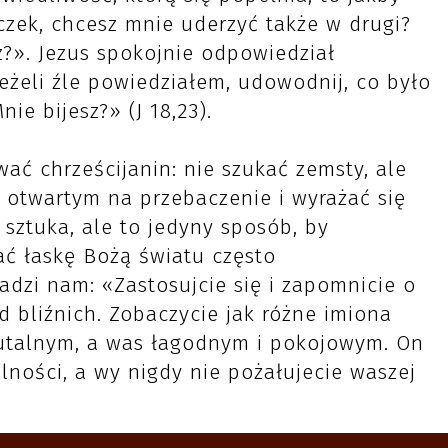
czek, chcesz mnie uderzyć także w drugi?
z?». Jezus spokojnie odpowiedział
eżeli źle powiedziałem, udowodnij, co było
nie bijesz?» (J 18,23).
ać chrześcijanin: nie szukać zemsty, ale
ć otwartym na przebaczenie i wyrażać się
 sztuka, ale to jedyny sposób, by
ć łaskę Bożą światu często
adzi nam: «Zastosujcie się i zapomnicie o
 bliźnich. Zobaczycie jak różne imiona
utalnym, a was łagodnym i pokojowym. On
ności, a wy nigdy nie pożałujecie waszej