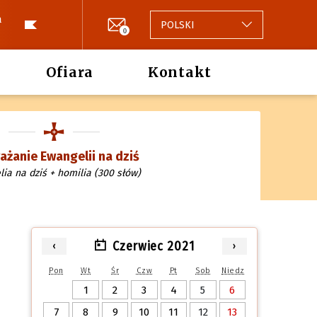
a
POLSKI
0
Ofiara
Kontakt
żanie Ewangelii na dziś
ia na dziś + homilia (300 słów)
Czerwiec 2021
‹
›
Pon
Wt
Śr
Czw
Pt
Sob
Niedz
1
2
3
4
5
6
7
8
9
10
11
12
13