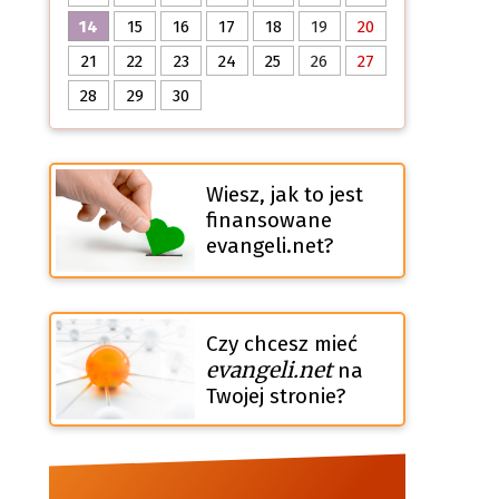
14
15
16
17
18
19
20
21
22
23
24
25
26
27
28
29
30
Wiesz, jak to jest
finansowane
evangeli.net?
Czy chcesz mieć
evangeli.net
na
Twojej stronie?