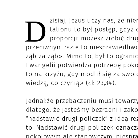
D
zisiaj, Jezus uczy nas, że n
talionu to był postęp, gdyż
proporcji: możesz zrobić dru
przeciwnym razie to niesprawiedliw
ząb za ząb». Mimo to, był to ogran
Ewangelii potwierdza potrzebę poko
to na krzyżu, gdy modlił się za swo
wiedzą, co czynią» (Łk 23,34).
Jednakże przebaczeniu musi towarz
dlatego, że jesteśmy bezradni i zak
“nadstawić drugi policzek” z ideą re
to. Nadstawić drugi policzek oznac
pokojowym ale stanowczym, niespraw