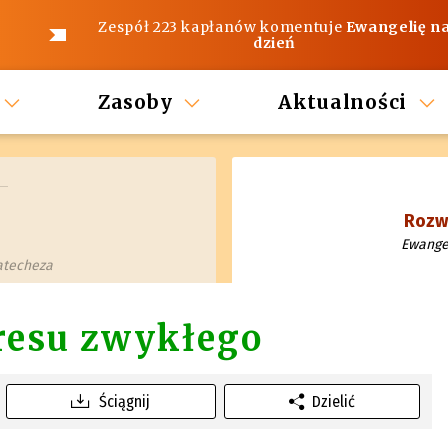
Zespół 223 kapłanów komentuje
Ewangelię n
dzień
Zasoby
Aktualności
Rozwa
Ewangel
katecheza
kresu zwykłego
Ściągnij
Dzielić