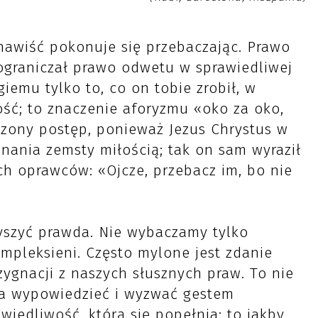
ienawiść pokonuje się przebaczając. Prawo
 ograniczał prawo odwetu w sprawiedliwej
giemu tylko to, co on tobie zrobił, w
ość; to znaczenie aforyzmu «oko za oko,
iczony postęp, ponieważ Jezus Chrystus w
nania zemsty miłością; tak on sam wyraził
ich oprawców: «Ojcze, przebacz im, bo nie
yszyć prawda. Nie wybaczamy tylko
ompleksieni. Często mylone jest zdanie
zygnacji z naszych słusznych praw. To nie
za wypowiedzieć i wyzwać gestem
iedliwość, którą się popełnia; to jakby