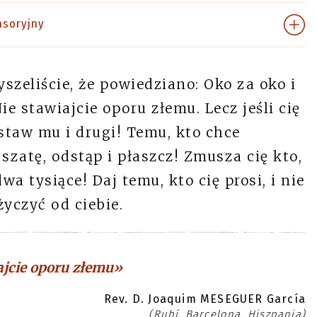
nsoryjny
yszeliście, że powiedziano: Oko za oko i
e stawiajcie oporu złemu. Lecz jeśli cię
staw mu i drugi! Temu, kto chce
szatę, odstąp i płaszcz! Zmusza cię kto,
wa tysiące! Daj temu, kto cię prosi, i nie
życzyć od ciebie.
ajcie oporu złemu»
Rev. D. Joaquim MESEGUER García
(Rubí, Barcelona, Hiszpania)