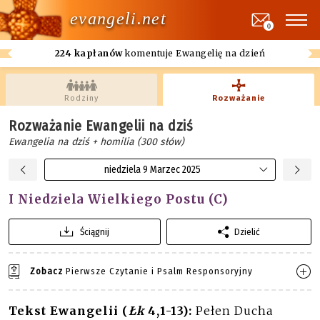
evangeli.net
0
224 kapłanów
komentuje Ewangelię na dzień
Rodziny
Rozważanie
Rozważanie Ewangelii na dziś
Ewangelia na dziś + homilia (300 słów)
niedziela 9 Marzec 2025
I Niedziela Wielkiego Postu (C)
Ściągnij
Dzielić
Zobacz
Pierwsze Czytanie i Psalm Responsoryjny
Tekst Ewangelii (
Łk
4,1-13):
Pełen Ducha