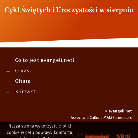
Cykl Świętych i Uroczystości w sierpniu
Co to jest evangeli.net?
O nas
Ofiara
Kontakt
©
evangeli.net
Associació Cultural M&M Euroeditors
Nasza strona wykorzystuje pliki
cookie w celu poprawy komfortu
Aviso legal
|
Polityka prywatności
|
Polityka plików cookie
|
Więcej