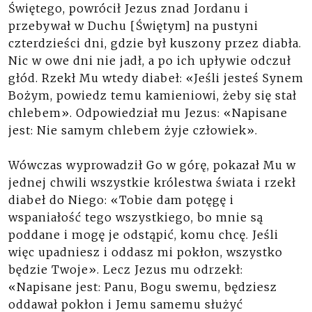
Świętego, powrócił Jezus znad Jordanu i
przebywał w Duchu [Świętym] na pustyni
czterdzieści dni, gdzie był kuszony przez diabła.
Nic w owe dni nie jadł, a po ich upływie odczuł
głód. Rzekł Mu wtedy diabeł: «Jeśli jesteś Synem
Bożym, powiedz temu kamieniowi, żeby się stał
chlebem». Odpowiedział mu Jezus: «Napisane
jest: Nie samym chlebem żyje człowiek».
Wówczas wyprowadził Go w górę, pokazał Mu w
jednej chwili wszystkie królestwa świata i rzekł
diabeł do Niego: «Tobie dam potęgę i
wspaniałość tego wszystkiego, bo mnie są
poddane i mogę je odstąpić, komu chcę. Jeśli
więc upadniesz i oddasz mi pokłon, wszystko
będzie Twoje». Lecz Jezus mu odrzekł:
«Napisane jest: Panu, Bogu swemu, będziesz
oddawał pokłon i Jemu samemu służyć