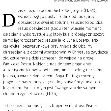
(Montserrat, Barcelona, Hiszpania)
zisiaj Jezus «pełen Ducha Świętego» (Łk 4,1),
D
wchodzi wgłąb pustyni z dala od ludzi, aby
doświadczyć swej absolutnej zależności od Ojca.
Jezus doświadcza głodu i ten właśnie moment
osłabienia wykorzystuje Zły, który kusi próbując zniszczyć
samo jądro tożsamości Jezusa jako Syna Bożego: jego
całkowite i bezwarunkowe przylgnięcie do Ojca. My
chrześcijanie, z oczami wpatrzonymi w Chrystusa zwycięzcę
zła, czujemy się dziś zachęceni do wejścia na drogę
Wielkiego Postu. Nakłania nas do tego pragnienie
autentyczności: być w pełni tym, kim jesteśmy, uczniami
Jezusa, a wraz z Nim dziećmi Boga. Dlatego chcemy
pogłębiać nasze przylgnięcie do Jezusa Chrystusa i do
Jego planu życia, którym jest Ewangelia: «Nie samym
chlebem żyje człowiek» (Łk 4,4).
Tak jak Jezus na pustyni, uzbrojeni w mądrość Pisma