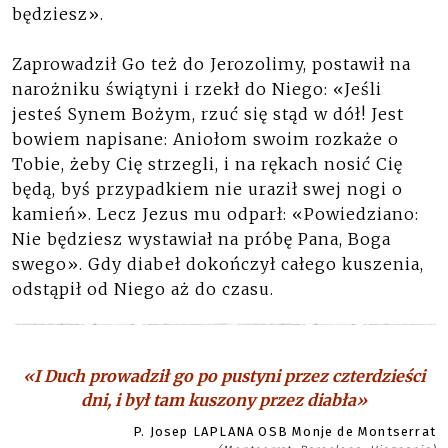
będziesz».
Zaprowadził Go też do Jerozolimy, postawił na
narożniku świątyni i rzekł do Niego: «Jeśli
jesteś Synem Bożym, rzuć się stąd w dół! Jest
bowiem napisane: Aniołom swoim rozkaże o
Tobie, żeby Cię strzegli, i na rękach nosić Cię
będą, byś przypadkiem nie uraził swej nogi o
kamień». Lecz Jezus mu odparł: «Powiedziano:
Nie będziesz wystawiał na próbę Pana, Boga
swego». Gdy diabeł dokończył całego kuszenia,
odstąpił od Niego aż do czasu.
«I Duch prowadził go po pustyni przez czterdzieści
dni, i był tam kuszony przez diabła»
P. Josep LAPLANA OSB Monje de Montserrat