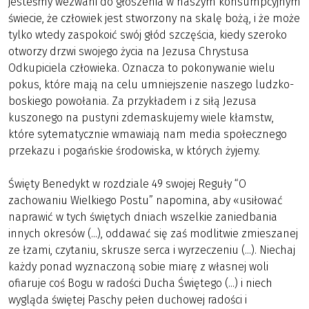
jesteśmy wezwani do głoszenia w naszym konsumpcyjnym
świecie, że człowiek jest stworzony na skalę bożą, i że może
tylko wtedy zaspokoić swój głód szczęścia, kiedy szeroko
otworzy drzwi swojego życia na Jezusa Chrystusa
Odkupiciela człowieka. Oznacza to pokonywanie wielu
pokus, które mają na celu umniejszenie naszego ludzko-
boskiego powołania. Za przykładem i z siłą Jezusa
kuszonego na pustyni zdemaskujemy wiele kłamstw,
które sytematycznie wmawiają nam media społecznego
przekazu i pogańskie środowiska, w których żyjemy.
Święty Benedykt w rozdziale 49 swojej Reguły “O
zachowaniu Wielkiego Postu” napomina, aby «usiłować
naprawić w tych świętych dniach wszelkie zaniedbania
innych okresów (...), oddawać się zaś modlitwie zmieszanej
ze łzami, czytaniu, skrusze serca i wyrzeczeniu (...). Niechaj
każdy ponad wyznaczoną sobie miarę z własnej woli
ofiaruje coś Bogu w radości Ducha Świętego (...) i niech
wygląda świętej Paschy pełen duchowej radości i