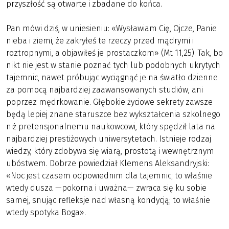
przyszłość są otwarte i zbadane do końca.
Pan mówi dziś, w uniesieniu: «Wysławiam Cię, Ojcze, Panie
nieba i ziemi, że zakryłeś te rzeczy przed mądrymi i
roztropnymi, a objawiłeś je prostaczkom» (Mt 11,25). Tak, bo
nikt nie jest w stanie poznać tych lub podobnych ukrytych
tajemnic, nawet próbując wyciągnąć je na światło dzienne
za pomocą najbardziej zaawansowanych studiów, ani
poprzez mędrkowanie. Głębokie życiowe sekrety zawsze
będą lepiej znane staruszce bez wykształcenia szkolnego
niż pretensjonalnemu naukowcowi, który spędził lata na
najbardziej prestiżowych uniwersytetach. Istnieje rodzaj
wiedzy, który zdobywa się wiarą, prostotą i wewnętrznym
ubóstwem. Dobrze powiedział Klemens Aleksandryjski:
«Noc jest czasem odpowiednim dla tajemnic; to właśnie
wtedy dusza —pokorna i uważna— zwraca się ku sobie
samej, snując refleksje nad własną kondycją; to właśnie
wtedy spotyka Boga».