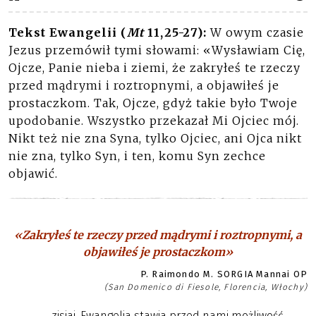
Tekst Ewangelii (
Mt
11,25-27):
W owym czasie
Jezus przemówił tymi słowami: «Wysławiam Cię,
Ojcze, Panie nieba i ziemi, że zakryłeś te rzeczy
przed mądrymi i roztropnymi, a objawiłeś je
prostaczkom. Tak, Ojcze, gdyż takie było Twoje
upodobanie. Wszystko przekazał Mi Ojciec mój.
Nikt też nie zna Syna, tylko Ojciec, ani Ojca nikt
nie zna, tylko Syn, i ten, komu Syn zechce
objawić.
«Zakryłeś te rzeczy przed mądrymi i roztropnymi, a
objawiłeś je prostaczkom»
P. Raimondo M. SORGIA Mannai OP
(San Domenico di Fiesole, Florencia, Włochy)
zisiaj, Ewangelia stawia przed nami możliwość