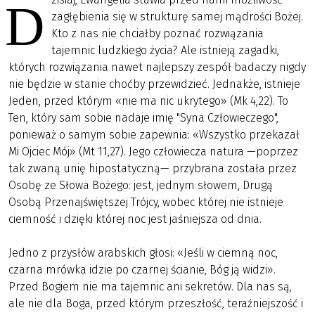
D
zagłębienia się w strukturę samej mądrości Bożej.
Kto z nas nie chciałby poznać rozwiązania
tajemnic ludzkiego życia? Ale istnieją zagadki,
których rozwiązania nawet najlepszy zespół badaczy nigdy
nie będzie w stanie choćby przewidzieć. Jednakże, istnieje
Jeden, przed którym «nie ma nic ukrytego» (Mk 4,22). To
Ten, który sam sobie nadaje imię "Syna Człowieczego",
ponieważ o samym sobie zapewnia: «Wszystko przekazał
Mi Ojciec Mój» (Mt 11,27). Jego człowiecza natura —poprzez
tak zwaną unię hipostatyczną— przybrana została przez
Osobę ze Słowa Bożego: jest, jednym słowem, Drugą
Osobą Przenajświętszej Trójcy, wobec której nie istnieje
ciemność i dzięki której noc jest jaśniejsza od dnia.
Jedno z przysłów arabskich głosi: «Jeśli w ciemną noc,
czarna mrówka idzie po czarnej ścianie, Bóg ją widzi».
Przed Bogiem nie ma tajemnic ani sekretów. Dla nas są,
ale nie dla Boga, przed którym przeszłość, teraźniejszość i