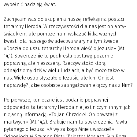
wypełnić nadzieją świat.
Zachęcam was do skupienia naszej refleksji na postaci
tetrarchy Heroda. W rzeczywistości dla nas jest on anty-
świadkiem, ale pomoże nam wskazać kilka ważnych
kwestii dla naszego świadectwa wiary na tym świecie.
«Doszła do uszu tetrarchy Heroda wieść o Jezusie» (Mt
14,1). Stwierdzenie to podkreśla postawę pozornie
poprawną, ale nieszczerą. Rzeczywistość którą
odnajdziemy dziś w wielu ludziach, a być może także w
nas. Wiele osób słyszało o Jezusie, ale kim On jest
naprawdę? Jakie osobiste zaangażowanie łączy nas z Nim?
Po pierwsze, konieczne jest podanie poprawnej
odpowiedzi; ta tetrarchy Heroda nie jest niczym innym jak
niejasną informacją: «To Jan Chrzciciel. On powstał z
martwych» (Mt 14,2). Brakuje nam tu stwierdzenia Pawła
pytanego o Jezusa: «A wy za kogo Mnie uważacie?»
Odpowiedział Szymon Piotr: ‘Ty jesteś Mesjasz, Syn Boga