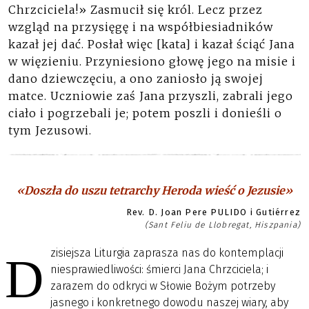
Chrzciciela!» Zasmucił się król. Lecz przez
wzgląd na przysięgę i na współbiesiadników
kazał jej dać. Posłał więc [kata] i kazał ściąć Jana
w więzieniu. Przyniesiono głowę jego na misie i
dano dziewczęciu, a ono zaniosło ją swojej
matce. Uczniowie zaś Jana przyszli, zabrali jego
ciało i pogrzebali je; potem poszli i donieśli o
tym Jezusowi.
«Doszła do uszu tetrarchy Heroda wieść o Jezusie»
Rev. D. Joan Pere PULIDO i Gutiérrez
(Sant Feliu de Llobregat, Hiszpania)
zisiejsza Liturgia zaprasza nas do kontemplacji
D
niesprawiedliwości: śmierci Jana Chrzciciela; i
zarazem do odkryci w Słowie Bożym potrzeby
jasnego i konkretnego dowodu naszej wiary, aby