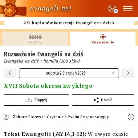
evangeli.net
0
222 kapłanów
komentuje Ewangelię na dzień
Rodziny
Rozważanie
Rozważanie Ewangelii na dziś
Ewangelia na dziś + homilia (300 słów)
sobota 2 Sierpień 2025
XVII Sobota okresu zwykłego
Ściągnij
Dzielić
Zobacz
Pierwsze Czytanie i Psalm Responsoryjny
Tekst Ewangelii (
Mt
14,1-12):
W owym czasie