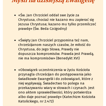
Myśli na dzisiejszą Ewangelię
«Św. Jan Chrzciciel oddał swe życie za
Chrystusa, chociaż nie kazano mu zapierać się
Jezusa Chrystusa; kazano mu tylko przemilczeć
prawdę» (Św. Beda Czcigodny)
«Święty Jan Chrzciciel przypomina też nam,
chrześcijanom naszych czasów, że miłość do
Chrystusa, do Jego Słowa, Prawdy nie
dopuszcza kompromisów. Prawda jest Prawdą,
nie ma kompromisów» (Benedykt XVI)
«Obowiązek uczestniczenia w życiu Kościoła
przynagla chrześcijan do postępowania jako
świadkowie Ewangelii i do zobowiązań, które z
niej wypływają. Świadectwo to polega na
przekazywaniu wiary w słowach i czynach. Jest
ono aktem sprawiedliwości, który potwierdza
albo daje poznać prawdę» (Katechizm Kościoła
Katolickiego, nr 2.472)