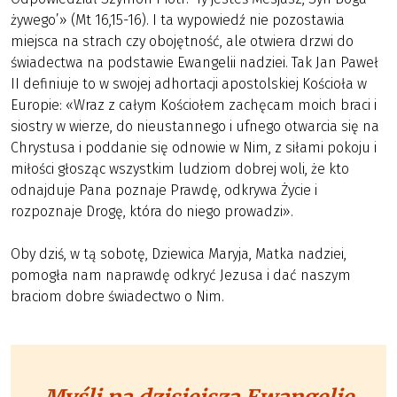
żywego’» (Mt 16,15-16). I ta wypowiedź nie pozostawia
miejsca na strach czy obojętność, ale otwiera drzwi do
świadectwa na podstawie Ewangelii nadziei. Tak Jan Paweł
II definiuje to w swojej adhortacji apostolskiej Kościoła w
Europie: «Wraz z całym Kościołem zachęcam moich braci i
siostry w wierze, do nieustannego i ufnego otwarcia się na
Chrystusa i poddanie się odnowie w Nim, z siłami pokoju i
miłości głosząc wszystkim ludziom dobrej woli, że kto
odnajduje Pana poznaje Prawdę, odkrywa Życie i
rozpoznaje Drogę, która do niego prowadzi».
Oby dziś, w tą sobotę, Dziewica Maryja, Matka nadziei,
pomogła nam naprawdę odkryć Jezusa i dać naszym
braciom dobre świadectwo o Nim.