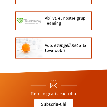
Així va el nostre grup
Teaming
evangeli.net
Vols
a la
teva web ?
Rep-lo gratis cada dia
Subscriu-t’hi