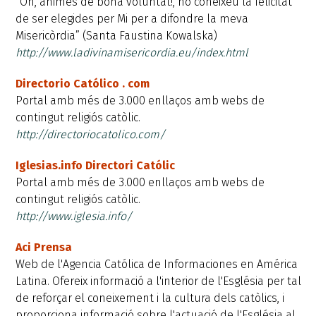
“Oh, ànimes de bona voluntat!, no coneixeu la felicitat
de ser elegides per Mi per a difondre la meva
Misericòrdia” (Santa Faustina Kowalska)
http://www.ladivinamisericordia.eu/index.html
Directorio Católico . com
Portal amb més de 3.000 enllaços amb webs de
contingut religiós catòlic.
http://directoriocatolico.com/
Iglesias.info Directori Católic
Portal amb més de 3.000 enllaços amb webs de
contingut religiós catòlic.
http://www.iglesia.info/
Aci Prensa
Web de l'Agencia Católica de Informaciones en América
Latina. Ofereix informació a l'interior de l'Església per tal
de reforçar el coneixement i la cultura dels catòlics, i
proporciona informació sobre l'actuació de l'Església al